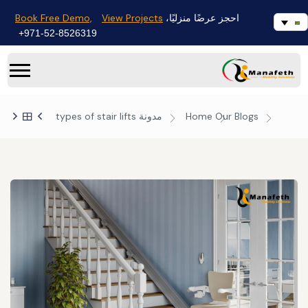
Book Free Demo,
View Projects
احجز عرضًا منزليًا،
971-52-8526319+
Our Blogs
Home
مدونة
types of stair lifts