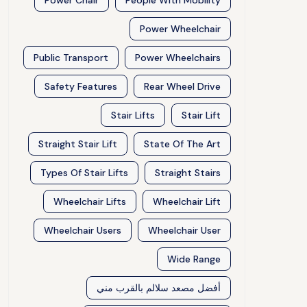
Power Chair
People With Mobility
Power Wheelchair
Public Transport
Power Wheelchairs
Safety Features
Rear Wheel Drive
Stair Lifts
Stair Lift
Straight Stair Lift
State Of The Art
Types Of Stair Lifts
Straight Stairs
Wheelchair Lifts
Wheelchair Lift
Wheelchair Users
Wheelchair User
Wide Range
أفضل مصعد سلالم بالقرب مني