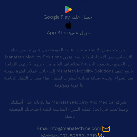
احصل عليه
Google Play
تنزيل على
App Store
الجودة بعد البيع
نحن متحمسون لإنشاء منتجات عالية الجودة تعمل على تحسين حياة
الأشخاص ذوي الاحتياجات الخاصة. تؤمن Manafeth Mobility Solutions
بأن الجميع يستحقون الحرية لاستكشاف العالم من حولهم. لا ينتهي التزامنا
بالبيع. تقف Manafeth Mobility Solutions إلى جانب عملائنا لفترة طويلة
بعد الشراء، وتقدم صيانة مجانية لسنوات لضمان بقاء معدات التنقل الخاصة
بنا قوية وموثوقة.
اتصل بنا
شركة Manafeth Mobility And Medical هنا للإجابة على أسئلتك
ومساعدتك في اتخاذ عملية الشراء المناسبة لتلبية احتياجاتك المتعلقة
بالتنقل.
Email:
info@manafethme.com
Mobile:
+971-52852-6319