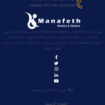
Mobile:
+971-56-4022050
لقد ساعدت Manafeth Mobility Solution الأشخاص ذوي الإعاقات على
اكتساب حرية الحركة وعيش حياة أكثر نشاطًا لسنوات. اخترنا لتلبية
احتياجاتك المتعلقة بالتنقل والوصول، وسوف تتساءل كيف تمكنت من إدارة
أمورك بدوننا.
خطأ:
نموذج الاتصال غير موجود.
روابط سريعة:
الصفحة الرئيسية