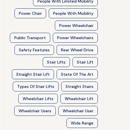
People With Limited Mobility
Power Chair
People With Mobility
Power Wheelchair
Public Transport
Power Wheelchairs
Safety Features
Rear Wheel Drive
Stair Lifts
Stair Lift
Straight Stair Lift
State Of The Art
Types Of Stair Lifts
Straight Stairs
Wheelchair Lifts
Wheelchair Lift
Wheelchair Users
Wheelchair User
Wide Range