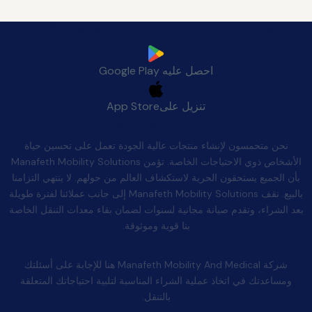
قم بتنزيل تطبيق Manafeth Mobile الآن
احصل عليه
Google Play
تنزيل على
App Store
الجودة بعد البيع
نحن متحمسون لإنشاء منتجات عالية الجودة تعمل على تحسين حياة
الأشخاص ذوي الاحتياجات الخاصة. تؤمن Manafeth Mobility Solutions
بأن الجميع يستحقون الحرية لاستكشاف العالم من حولهم. لا ينتهي التزامنا
بالبيع. تقف Manafeth Mobility Solutions إلى جانب عملائنا لفترة طويلة
بعد الشراء، وتقدم صيانة مجانية لسنوات لضمان بقاء معدات التنقل الخاصة
بنا قوية وموثوقة.
اتصل بنا
شركة Manafeth Mobility And Medical هنا للإجابة على أسئلتك
ومساعدتك في اتخاذ عملية الشراء المناسبة لتلبية احتياجاتك المتعلقة
بالتنقل.