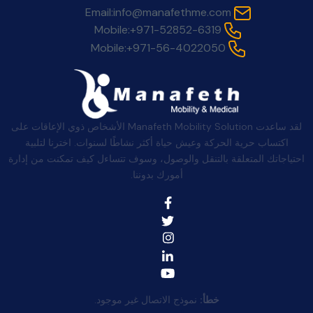
Email:
info@manafethme.com
Mobile:
+971-52852-6319
Mobile:
+971-56-4022050
لقد ساعدت Manafeth Mobility Solution الأشخاص ذوي الإعاقات على
اكتساب حرية الحركة وعيش حياة أكثر نشاطًا لسنوات. اخترنا لتلبية
احتياجاتك المتعلقة بالتنقل والوصول، وسوف تتساءل كيف تمكنت من إدارة
أمورك بدوننا.
خطأ:
نموذج الاتصال غير موجود.