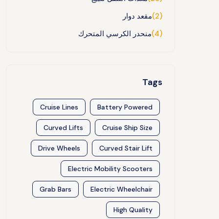
(2)
مقعد دوار
(4)
منحدر الكرسي المتحرك
Tags
Cruise Lines
Battery Powered
Curved Lifts
Cruise Ship Size
Drive Wheels
Curved Stair Lift
Electric Mobility Scooters
Grab Bars
Electric Wheelchair
High Quality