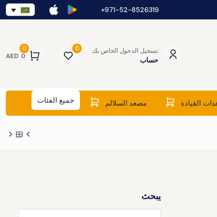
971-52-8526319+
0
0
تسجيل الدخول الخاص بك
AED
0
حساب
جميع الفئات
ات القيادة
مصعد السلالم
يبحث