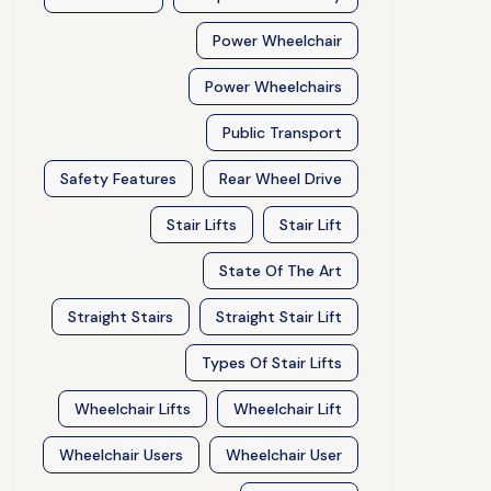
Power Wheelchair
Power Wheelchairs
Public Transport
Safety Features
Rear Wheel Drive
Stair Lifts
Stair Lift
State Of The Art
Straight Stairs
Straight Stair Lift
Types Of Stair Lifts
Wheelchair Lifts
Wheelchair Lift
Wheelchair Users
Wheelchair User