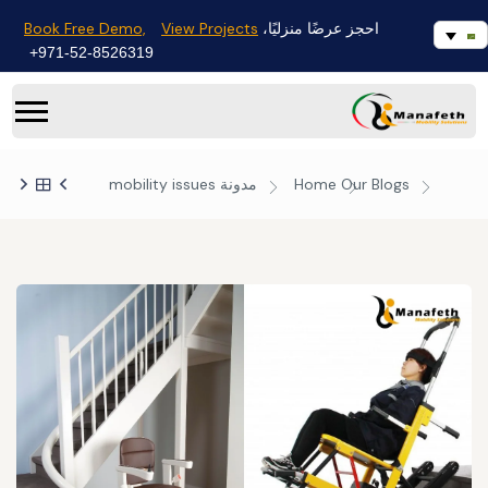
Book Free Demo,
View Projects
احجز عرضًا منزليًا،
971-52-8526319+
Our Blogs
Home
مدونة
mobility issues