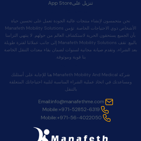
تنزيل على
App Store
الجودة بعد البيع
نحن متحمسون لإنشاء منتجات عالية الجودة تعمل على تحسين حياة
الأشخاص ذوي الاحتياجات الخاصة. تؤمن Manafeth Mobility Solutions
بأن الجميع يستحقون الحرية لاستكشاف العالم من حولهم. لا ينتهي التزامنا
بالبيع. تقف Manafeth Mobility Solutions إلى جانب عملائنا لفترة طويلة
بعد الشراء، وتقدم صيانة مجانية لسنوات لضمان بقاء معدات التنقل الخاصة
بنا قوية وموثوقة.
اتصل بنا
شركة Manafeth Mobility And Medical هنا للإجابة على أسئلتك
ومساعدتك في اتخاذ عملية الشراء المناسبة لتلبية احتياجاتك المتعلقة
بالتنقل.
Email:
info@manafethme.com
Mobile:
+971-52852-6319
Mobile:
+971-56-4022050