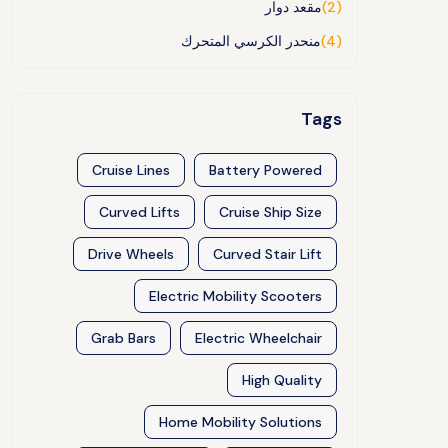
(2)
مقعد دوار
(4)
منحدر الكرسي المتحرك
Tags
Cruise Lines
Battery Powered
Curved Lifts
Cruise Ship Size
Drive Wheels
Curved Stair Lift
Electric Mobility Scooters
Grab Bars
Electric Wheelchair
High Quality
Home Mobility Solutions