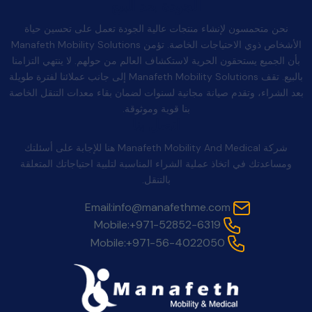
الجودة بعد البيع
نحن متحمسون لإنشاء منتجات عالية الجودة تعمل على تحسين حياة
الأشخاص ذوي الاحتياجات الخاصة. تؤمن Manafeth Mobility Solutions
بأن الجميع يستحقون الحرية لاستكشاف العالم من حولهم. لا ينتهي التزامنا
بالبيع. تقف Manafeth Mobility Solutions إلى جانب عملائنا لفترة طويلة
بعد الشراء، وتقدم صيانة مجانية لسنوات لضمان بقاء معدات التنقل الخاصة
بنا قوية وموثوقة.
اتصل بنا
شركة Manafeth Mobility And Medical هنا للإجابة على أسئلتك
ومساعدتك في اتخاذ عملية الشراء المناسبة لتلبية احتياجاتك المتعلقة
بالتنقل.
Email:
info@manafethme.com
Mobile:
+971-52852-6319
Mobile:
+971-56-4022050