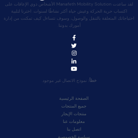
لقد ساعدت Manafeth Mobility Solution الأشخاص ذوي الإعاقات على
اكتساب حرية الحركة وعيش حياة أكثر نشاطًا لسنوات. اخترنا لتلبية
احتياجاتك المتعلقة بالتنقل والوصول، وسوف تتساءل كيف تمكنت من إدارة
أمورك بدوننا.
خطأ:
نموذج الاتصال غير موجود.
روابط سريعة:
الصفحة الرئيسية
جميع المنتجات
منتجات الإيجار
معلومات عنا
اتصل بنا
سياسة الخصوصية