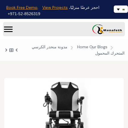
Book Free Demo,
View Projects
احجز عرضًا منزليًا،
971-52-8526319+
Our Blogs
Home
مدونة
منحدر الكرسي
المتحرك المحمول