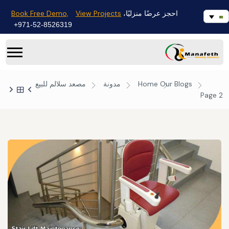
Book Free Demo,
View Projects
احجز عرضًا منزليًا،
971-52-8526319+
Our Blogs
Home
مدونة
مصعد سلالم للبيع
Page 2