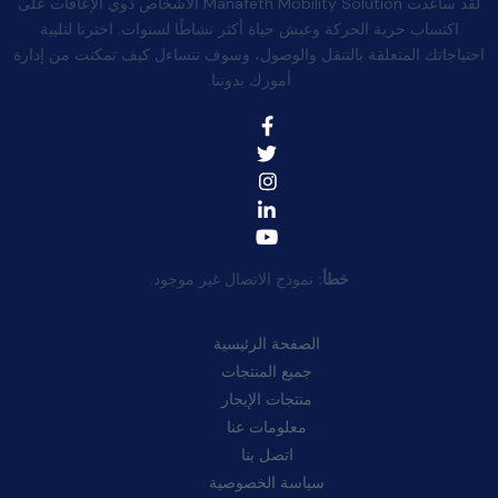
لقد ساعدت Manafeth Mobility Solution الأشخاص ذوي الإعاقات على
اكتساب حرية الحركة وعيش حياة أكثر نشاطًا لسنوات. اخترنا لتلبية
احتياجاتك المتعلقة بالتنقل والوصول، وسوف تتساءل كيف تمكنت من إدارة
أمورك بدوننا.
خطأ:
نموذج الاتصال غير موجود.
روابط سريعة:
الصفحة الرئيسية
جميع المنتجات
منتجات الإيجار
معلومات عنا
اتصل بنا
سياسة الخصوصية