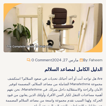
Faheem
By:
مارس 27, 2024
0 Comment
الدليل الكامل لمصاعد السلالم
Are هل تواجه أنت أو أحد أحبائك تحديات في صعود السلالم؟ استكشف
مجموعة Manafethme الشاملة من مصاعد السلالم، المصممة لتوفير
الأمان والراحة والاستقلالية داخل منزلك. في Manafethme، نحن نفهم
أهمية مساعدات التنقل لكبار السن الأفراد وأولئك الذين يعانون من قيود
الحركة. ولهذا السبب نقدم مجموعة واسعة من مصاعد السلالم المصممة
خصيصًا لتلبية الاحتياجات والتفضيلات المتنوعة. أنواع