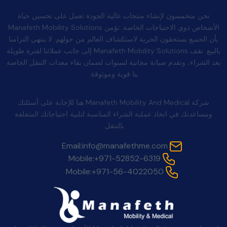
نحن متحمسون لإنشاء منتجات عالية الجودة تعمل على تحسين حياة
الأشخاص ذوي الاحتياجات الخاصة. تؤمن Manafeth Mobility Solutions
بأن الجميع يستحقون الحرية لاستكشاف العالم من حولهم. لا ينتهي التزامنا
بالبيع. تقف Manafeth Mobility Solutions إلى جانب عملائنا لفترة طويلة
بعد الشراء، وتقدم صيانة مجانية لسنوات لضمان بقاء معدات التنقل الخاصة
بنا قوية وموثوقة.
اتصل بنا
شركة Manafeth Mobility And Medical هنا للإجابة على أسئلتك
ومساعدتك في اتخاذ عملية الشراء المناسبة لتلبية احتياجاتك المتعلقة
بالتنقل.
Email:
info@manafethme.com
Mobile:
+971-52852-6319
Mobile:
+971-56-4022050