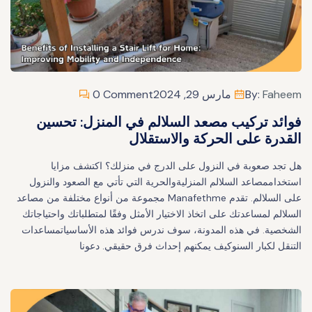
Faheem
By:
مارس 29, 2024
0 Comment
فوائد تركيب مصعد السلالم في المنزل: تحسين
القدرة على الحركة والاستقلال
هل تجد صعوبة في النزول على الدرج في منزلك؟ اكتشف مزايا
استخداممصاعد السلالم المنزليةوالحرية التي تأتي مع الصعود والنزول
على السلالم. تقدم Manafethme مجموعة من أنواع مختلفة من مصاعد
السلالم لمساعدتك على اتخاذ الاختيار الأمثل وفقًا لمتطلباتك واحتياجاتك
الشخصية. في هذه المدونة، سوف ندرس فوائد هذه الأساسياتمساعدات
التنقل لكبار السنوكيف يمكنهم إحداث فرق حقيقي. دعونا