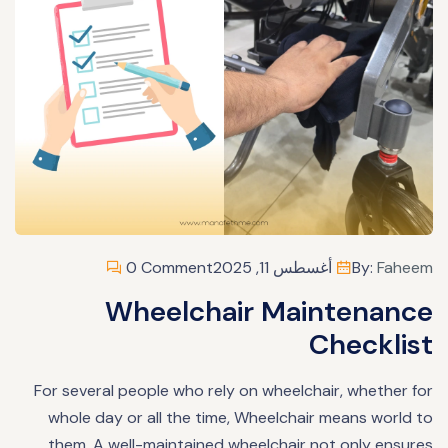
Faheem
By:
أغسطس 11, 2025
0 Comment
Wheelchair Maintenance
Checklist
For several people who rely on wheelchair, whether for
whole day or all the time, Wheelchair means world to
them. A well-maintained wheelchair not only ensures