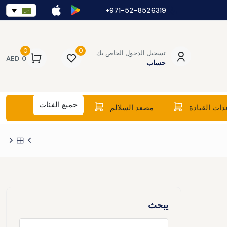
971-52-8526319+
0
0
تسجيل الدخول الخاص بك
AED
0
حساب
جميع الفئات
ات القيادة
مصعد السلالم
يبحث