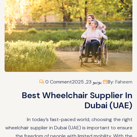
Faheem
By:
يونيو 23, 2025
0 Comment
Best Wheelchair Supplier In
Dubai (UAE)
In today’s fast-paced world, choosing the right
wheelchair supplier in Dubai (UAE) is important to ensure
the freedom of people with limited mobility. With the