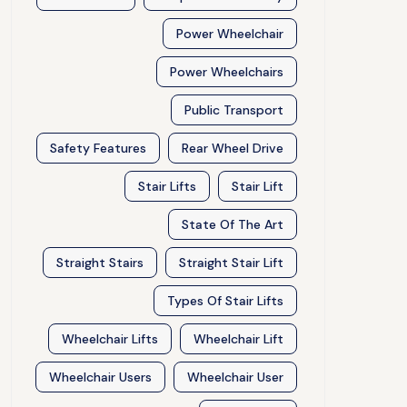
Power Wheelchair
Power Wheelchairs
Public Transport
Safety Features
Rear Wheel Drive
Stair Lifts
Stair Lift
State Of The Art
Straight Stairs
Straight Stair Lift
Types Of Stair Lifts
Wheelchair Lifts
Wheelchair Lift
Wheelchair Users
Wheelchair User