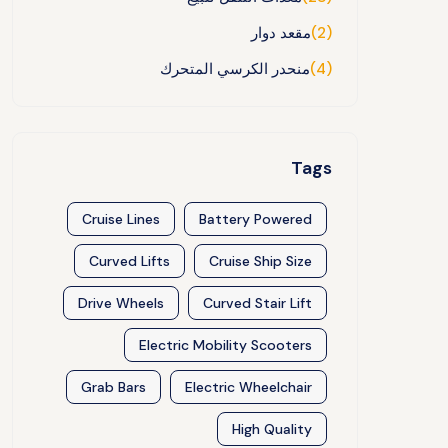
(2)
مقعد دوار
(4)
منحدر الكرسي المتحرك
Tags
Cruise Lines
Battery Powered
Curved Lifts
Cruise Ship Size
Drive Wheels
Curved Stair Lift
Electric Mobility Scooters
Grab Bars
Electric Wheelchair
High Quality