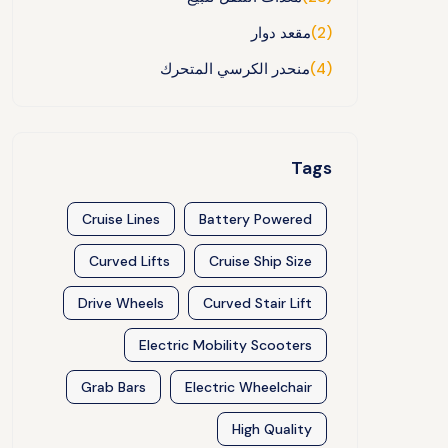
(2)
مقعد دوار
(4)
منحدر الكرسي المتحرك
Tags
Cruise Lines
Battery Powered
Curved Lifts
Cruise Ship Size
Drive Wheels
Curved Stair Lift
Electric Mobility Scooters
Grab Bars
Electric Wheelchair
High Quality