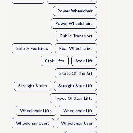
Power Wheelchair
Power Wheelchairs
Public Transport
Safety Features
Rear Wheel Drive
Stair Lifts
Stair Lift
State Of The Art
Straight Stairs
Straight Stair Lift
Types Of Stair Lifts
Wheelchair Lifts
Wheelchair Lift
Wheelchair Users
Wheelchair User