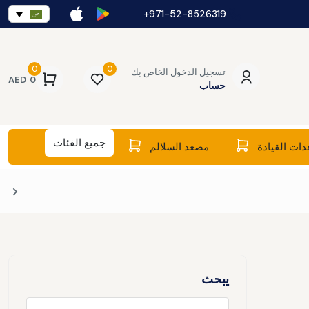
971-52-8526319+
0
0
تسجيل الدخول الخاص بك
AED
0
حساب
جميع الفئات
ات القيادة
مصعد السلالم
يبحث