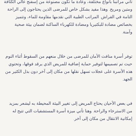
تأتي مراتبنا بأنواع مختلفة، وعادة ما تكون مصنوعة من إسفنج عالي الكثافة
ومتين ومريح. وهذا مفيد بشكل خاص للمرضى الذين يحتاجون إلى الراحة
التامة في الفراش. المراتب الطبية التي نقدمها مقاومة للماء، وتتميز
بخصائص مضادة للبكتيريا ومضادة للكهرباء الساكنة لضمان بيئة صحية
وآمنة.
توفر أسرة منافث الأمان للمرضى من خلال منعهم من السقوط أثناء النوم
حيث تم تصميمها لتوفير حماية إضافية للمريض الذي يرقد فوقها، وتحتوي
هذه الأسرة على عجلات تسهل نقلها من مكان إلى آخر دون بذل الكثير من
الجهد.
في بعض الأحيان يحتاج المريض إلى تغيير البيئة المحيطة به ليشعر بمزيد
من الاسترخاء والراحة. وهنا تأتي ميزة أسرة المستشفيات التي تتيح له
إمكانية الانتقال من مكان إلى آخر.