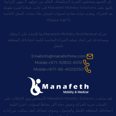
بأن الجميع يستحقون الحرية لاستكشاف العالم من حولهم. لا ينتهي التزامنا
بالبيع. تقف Manafeth Mobility Solutions إلى جانب عملائنا لفترة طويلة
بعد الشراء، وتقدم صيانة مجانية لسنوات لضمان بقاء معدات التنقل الخاصة
بنا قوية وموثوقة.
اتصل بنا
شركة Manafeth Mobility And Medical هنا للإجابة على أسئلتك
ومساعدتك في اتخاذ عملية الشراء المناسبة لتلبية احتياجاتك المتعلقة
بالتنقل.
Email:
info@manafethme.com
Mobile:
+971-52852-6319
Mobile:
+971-56-4022050
لقد ساعدت Manafeth Mobility Solution الأشخاص ذوي الإعاقات على
اكتساب حرية الحركة وعيش حياة أكثر نشاطًا لسنوات. اخترنا لتلبية
احتياجاتك المتعلقة بالتنقل والوصول، وسوف تتساءل كيف تمكنت من إدارة