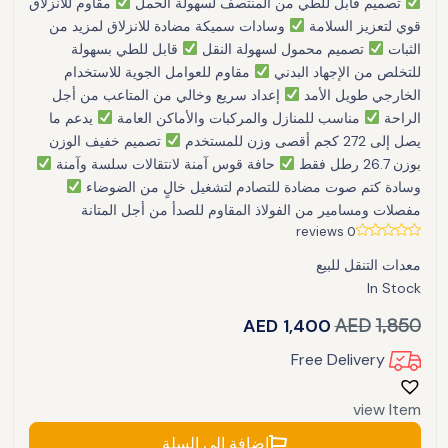
تصميم قابل للطي من المنتصف لسهولة الحمل
مقاوم للانزلاق
قوي لتعزيز السلامة
وسادات سميكة مضادة للانزلاق لمزيد من
الثبات
تصميم محمول لسهولة النقل
قابل للطي بسهولة
للتخلص من الإجهاد البدني
مقاوم للعوامل الجوية للاستخدام
الخارجي طويل الأمد
إعداد سريع وخالي من المتاعب من أجل
الراحة
مناسب للمنازل والمركبات والأماكن العامة
يدعم ما
يصل إلى 272 كجم أقصى وزن للمستخدم
تصميم خفيف الوزن
بوزن 26.7 رطل فقط
حافة قوس آمنة لانتقالات سلسة وآمنة
وسادة كتم صوت مضادة للتصادم لتشغيل خالٍ من الضوضاء
مفصلات ومسامير من الفولاذ المقاوم للصدأ من أجل المتانة
0 reviews
معدات التنقل للبيع
In Stock
AED
1,400
AED
1,850
Free Delivery
view Item
إضافة إلى السلة