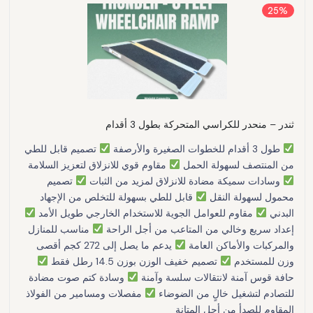
25%
ثندر – منحدر للكراسي المتحركة بطول 3 أقدام
طول 3 أقدام للخطوات الصغيرة والأرصفة
تصميم قابل للطي
من المنتصف لسهولة الحمل
مقاوم قوي للانزلاق لتعزيز السلامة
وسادات سميكة مضادة للانزلاق لمزيد من الثبات
تصميم
محمول لسهولة النقل
قابل للطي بسهولة للتخلص من الإجهاد
البدني
مقاوم للعوامل الجوية للاستخدام الخارجي طويل الأمد
إعداد سريع وخالي من المتاعب من أجل الراحة
مناسب للمنازل
والمركبات والأماكن العامة
يدعم ما يصل إلى 272 كجم أقصى
وزن للمستخدم
تصميم خفيف الوزن بوزن 14.5 رطل فقط
حافة قوس آمنة لانتقالات سلسة وآمنة
وسادة كتم صوت مضادة
للتصادم لتشغيل خالٍ من الضوضاء
مفصلات ومسامير من الفولاذ
المقاوم للصدأ من أجل المتانة