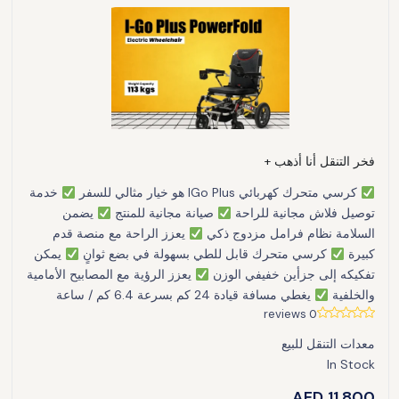
فخر التنقل أنا أذهب +
كرسي متحرك كهربائي IGo Plus هو خيار مثالي للسفر
خدمة
توصيل فلاش مجانية للراحة
صيانة مجانية للمنتج
يضمن
السلامة نظام فرامل مزدوج ذكي
يعزز الراحة مع منصة قدم
كبيرة
كرسي متحرك قابل للطي بسهولة في بضع ثوانٍ
يمكن
تفكيكه إلى جزأين خفيفي الوزن
يعزز الرؤية مع المصابيح الأمامية
والخلفية
يغطي مسافة قيادة 24 كم بسرعة 6.4 كم / ساعة
0 reviews
معدات التنقل للبيع
In Stock
AED
11,800