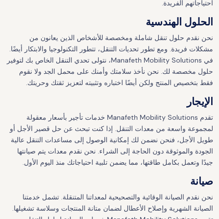
احتياجاتهم الفريدة.
الحلول الهندسية
نحن نقدم حلول تنقل شاملة ومخصصة للأشخاص الذين يعانون من
مشكلات فريدة. ومع تطور تحديات التنقل، تتطور التكنولوجيا والابتكار أيضًا.
في Manafeth Mobility Solutions، نتولى تحدي التنقل الخاص بك لتوفير
حلول مخصصة لك. نحن نأخذ سلامتك وأمنك على محمل الجد ولا نقوم
فقط بتخصيص المنتج ولكن أيضًا اختباره وتثبيته لتعزيز ثقتك وحريتك.
الإيجار
تقدم Manafeth Mobility Solutions خدمات تأجير بأسعار معقولة
لمجموعة واسعة من معدات التنقل. إذا كنت تبحث عن حل قصير الأجل أو
طويل الأجل، فنحن نضمن لك إمكانية الوصول إلى مساعدات التنقل عالية
الجودة والموثوقة دون الحاجة إلى الشراء. نحن نقدم معدات يتم صيانتها
جيدًا وتعمل بكامل طاقتها، مما يضمن تلبية احتياجاتك منذ اليوم الأول.
صيانة
نحن نقدم الصيانة الوقائية والتصحيحية لمعداتنا المتنقلة. تشمل خدمتنا
الصيانة الشهرية وإصلاح الأعطال لضمان متانة المنتجات وسلاسة تشغيلها.