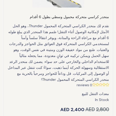
منحدر كراسي متحركة محمول وسطي بطول 6 أقدام
نقدم لك منحدر الكراسي المتحركة المحمول Thunder، وهو الحل
الأمثل لإمكانية الوصول أثناء التنقل! صُمم هذا المنحدر الذي يبلغ طوله
6 أقدام مع مراعاة الراحة والمتانة، ويوفر انتقالاً سلساً وآمناً
لمستخدمي الكراسي المتحركة فوق العوائق مثل الحواجز والدرجات
والعتبات. صُنع من مواد خفيفة الوزن ومتينة في نفس الوقت، وهو
سهل الحمل ويمكن تركيبه في ثوانٍ معدودة، مما يجعله مثالياً
للاستخدام الداخلي والخارجي على حد سواء. يضمن لك منحدر الرعد
الاستقلالية وسهولة الحركة أينما ذهبت، سواءً كنت تتنقل عبر المداخل
أو الوصول إلى المركبات. قل وداعاً للحواجز ومرحباً بالحرية مع
منحدر الكراسي المتحركة المحمول Thunder!
0 reviews
معدات التنقل للبيع
In Stock
AED
2,400
AED
2,800