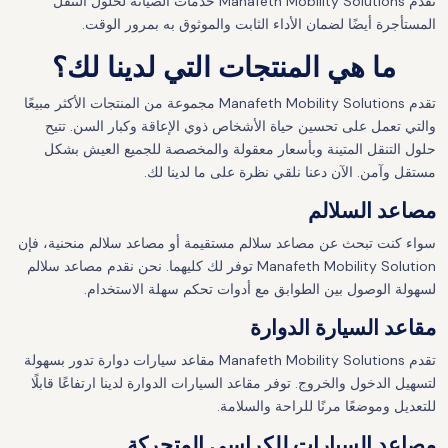
تقدم Manafeth Mobility Solutions خدمات الصيانة لحلول التنقل
المستأجرة أيضًا لضمان الأداء الثابت والموثوق به بمرور الوقت.
ما هي المنتجات التي لدينا لك؟
تقدم Manafeth Mobility Solutions مجموعة من المنتجات الأكثر مبيعًا
والتي تعمل على تحسين حياة الأشخاص ذوي الإعاقة وكبار السن. تتيح
حلول التنقل المتينة وبأسعار معقولة والمخصصة للجميع العيش بشكل
مستقل وآمن. الآن دعنا نلقي نظرة على ما لدينا لك.
مصاعد السلالم
سواء كنت تبحث عن مصاعد سلالم مستقيمة أو مصاعد سلالم منحنية، فإن
Manafeth Mobility Solution توفر لك كليهما. نحن نقدم مصاعد سلالم
لسهولة الوصول بين الطوابق مع أدوات تحكم سهلة الاستخدام.
مقاعد السيارة الدوارة
تقدم Manafeth Mobility Solutions مقاعد سيارات دوارة تدور بسهولة
لتسهيل الدخول والخروج. توفر مقاعد السيارات الدوارة لدينا ارتفاعًا قابلًا
للتعديل وموضعًا مرنًا للراحة والسلامة.
مصاعد السيارات للكراسي المتحركة