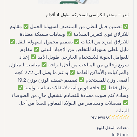
ثندر – منحدر الكراسي المتحركة بطول 4 أقدام
تصميم قابل للطي من المنتصف لسهولة الحمل
مقاوم
للانزلاق قوي لتعزيز السلامة
وسادات سميكة مضادة
للانزلاق لمزيد من الثبات
تصميم محمول لسهولة النقل
قابل للطي بسهولة للتخلص من الإجهاد البدني
مقاوم
للعوامل الجوية للاستخدام الخارجي طويل الأمد
إعداد
سريع وخالي من المتاعب من أجل الراحة
مناسب للمنازل
والمركبات والأماكن العامة
يدعم ما يصل إلى 272 كجم
أقصى وزن للمستخدم
تصميم خفيف الوزن بوزن 19.2
رطل فقط
حافة قوس آمنة لانتقالات سلسة وآمنة
وسادة كتم صوت مضادة للتصادم لتشغيل خالٍ من الضوضاء
مفصلات ومسامير من الفولاذ المقاوم للصدأ من أجل
المتانة
0 reviews
معدات التنقل للبيع
In Stock