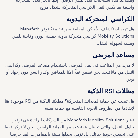
ومصاعد. هذه الشاحنات التي يمكن الوصول إليها بالكراسي المتحركة
واسعة بما يكفي لنقل الكراسي المتحركة بشكل مريح.
الكراسي المتحركة اليدوية
هل تريد استكشاف الأماكن المغلقة بحرية تامة؟ توفر Manafeth
Mobility Solutions كراسي متحركة يدوية خفيفة الوزن وقابلة للطي
ومتينة لسهولة التنقل.
مصاعد المرضى
لا مزيد من المتاعب في نقل المرضى باستخدام مصاعد المرضى وكراسي
النقل من مانافيت. نحن نضمن نقلًا آمنًا للمعاقين وكبار السن دون إجهاد أو
توتر.
مظلات RSI الذكية
هل تبحث عن حماية لمعداتك المتحركة؟ مظلاتنا الذكية من RSI موجودة هنا
لإنقاذها من الظروف الجوية القاسية مع حماية متينة.
تعتبر Manafeth Mobility Solutions من الشركات الرائدة في توفير
حلول التنقل، والتي تحظى بثقة عدد من العملاء الراضين. نحن لا نركز فقط
على تحسين جودة حياتك، بل نؤمن بجعلها مليئة بالمغامرات. لقد حرصنا