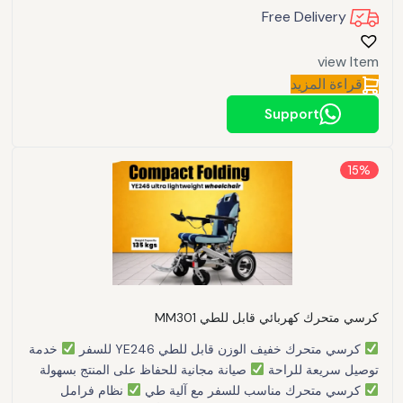
Free Delivery
view Item
قراءة المزيد
Support
15%
كرسي متحرك كهربائي قابل للطي MM301
كرسي متحرك خفيف الوزن قابل للطي YE246 للسفر
خدمة
توصيل سريعة للراحة
صيانة مجانية للحفاظ على المنتج بسهولة
كرسي متحرك مناسب للسفر مع آلية طي
نظام فرامل