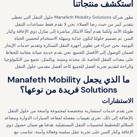
استكشف منتجاتنا
تطور شركة Manafeth Mobility Solutions حلول التنقل التي تحظى
بتقدير كبير من حيث رضا العملاء. نحن لا نقدم فقط مساعدات التنقل
طويلة الأمد ولكننا نقدم أيضًا الابتكار مباشرة إلى منازل ذوي الإعاقة وكبار
السن. تم تصميم حلولنا لتكون جذابة وسهلة الاستخدام لتحسين الحياة
اليومية. نحن خبراء في تطوير أجهزة التنقل المبتكرة وتقديم خدمات الإيجار
لضمان الوصول إلى الأفضل للجميع. نحن نقدم خدمة صيانة مجانية للحفاظ
على معدات التنقل الخاصة بك محدثة ومتينة. وبالمثل، نجمع بين التكنولوجيا
والراحة لتقديم تجربة أفضل للجميع كأحد أفضل مقدمي حلول التنقل.
ما الذي يجعل Manafeth Mobility
Solutions فريدة من نوعها؟
الاستشارات
نحن نقدم خدمات استشارية متخصصة لمجموعة واسعة من حلول التنقل.
بالإضافة إلى ذلك، نجري تقييمات مفصلة لمقاعد السيارات الدوارة ومصاعد
السلالم للتخطيط لتحسينات التنقل المستقبلية. هدفنا هو ضمان حصول ذوي
الإعاقة وكبار السن على تجربة تنقل سلسة وفعالة وآمنة، تتناسب مع