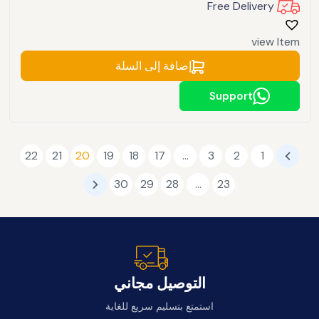
Free Delivery
view Item
إضافة إلى السلة
Support
22
21
20
19
18
17
…
3
2
1
30
29
28
…
23
التوصيل مجاني
استمتع بتسليم سريع للغاية