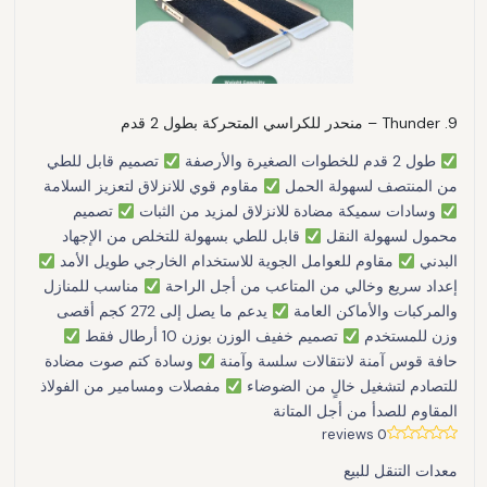
9. Thunder – منحدر للكراسي المتحركة بطول 2 قدم
طول 2 قدم للخطوات الصغيرة والأرصفة
تصميم قابل للطي
من المنتصف لسهولة الحمل
مقاوم قوي للانزلاق لتعزيز السلامة
وسادات سميكة مضادة للانزلاق لمزيد من الثبات
تصميم
محمول لسهولة النقل
قابل للطي بسهولة للتخلص من الإجهاد
البدني
مقاوم للعوامل الجوية للاستخدام الخارجي طويل الأمد
إعداد سريع وخالي من المتاعب من أجل الراحة
مناسب للمنازل
والمركبات والأماكن العامة
يدعم ما يصل إلى 272 كجم أقصى
وزن للمستخدم
تصميم خفيف الوزن بوزن 10 أرطال فقط
حافة قوس آمنة لانتقالات سلسة وآمنة
وسادة كتم صوت مضادة
للتصادم لتشغيل خالٍ من الضوضاء
مفصلات ومسامير من الفولاذ
المقاوم للصدأ من أجل المتانة
0 reviews
معدات التنقل للبيع