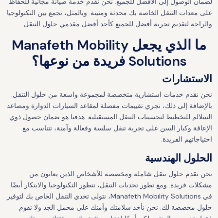
لضمان الوصول إلى الأفضل للجميع. نحن نقدم خدمة صيانة مجانية للحفاظ
على معدات التنقل الخاصة بك محدثة ومتينة. وبالمثل، نجمع بين التكنولوجيا
والراحة لتقديم تجربة أفضل للجميع كأحد أفضل مقدمي حلول التنقل.
ما الذي يجعل Manafeth Mobility
Solutions فريدة من نوعها؟
الاستشارات
نحن نقدم خدمات استشارية متخصصة لمجموعة واسعة من حلول التنقل.
بالإضافة إلى ذلك، نجري تقييمات مفصلة لمقاعد السيارات الدوارة ومصاعد
السلالم للتخطيط لتحسينات التنقل المستقبلية. هدفنا هو ضمان حصول ذوي
الإعاقة وكبار السن على تجربة تنقل سلسة وفعالة وآمنة، تتناسب مع
احتياجاتهم الفريدة.
الحلول الهندسية
نحن نقدم حلول تنقل شاملة ومخصصة للأشخاص الذين يعانون من
مشكلات فريدة. ومع تطور تحديات التنقل، تتطور التكنولوجيا والابتكار أيضًا.
في Manafeth Mobility Solutions، نتولى تحدي التنقل الخاص بك لتوفير
حلول مخصصة لك. نحن نأخذ سلامتك وأمنك على محمل الجد ولا نقوم