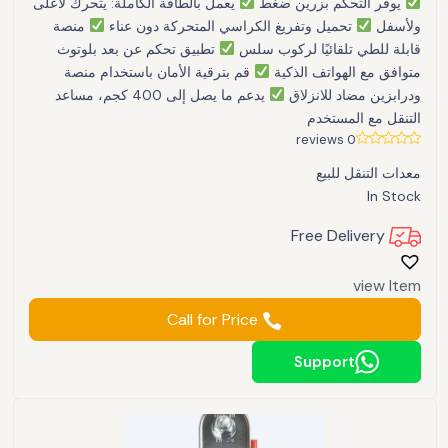
يوفر التحكم بزرين ضغط
يعمل بالطاقة الكاملة: يتحرك لأعلى
ولأسفل
تحميل وتفريغ الكراسي المتحركة دون عناء
منصة
قابلة للطي تلقائيًا لركوب سلس
تطبيق تحكم عن بعد بلوتوث
متوافق مع الهواتف الذكية
قم بترقية الأمان باستخدام منصة
ودرابزين مضاد للانزلاق
يدعم ما يصل إلى 400 كجم، مساعد
التنقل مع المستخدم
0 reviews
معدات التنقل للبيع
In Stock
Free Delivery
view Item
Call for Price
Support