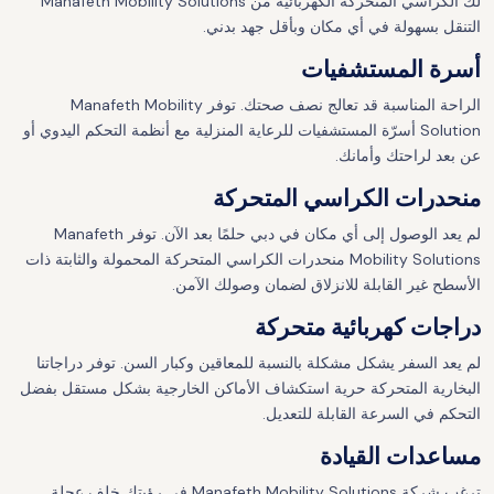
لك الكراسي المتحركة الكهربائية من Manafeth Mobility Solutions
التنقل بسهولة في أي مكان وبأقل جهد بدني.
أسرة المستشفيات
الراحة المناسبة قد تعالج نصف صحتك. توفر Manafeth Mobility
Solution أسرّة المستشفيات للرعاية المنزلية مع أنظمة التحكم اليدوي أو
عن بعد لراحتك وأمانك.
منحدرات الكراسي المتحركة
لم يعد الوصول إلى أي مكان في دبي حلمًا بعد الآن. توفر Manafeth
Mobility Solutions منحدرات الكراسي المتحركة المحمولة والثابتة ذات
الأسطح غير القابلة للانزلاق لضمان وصولك الآمن.
دراجات كهربائية متحركة
لم يعد السفر يشكل مشكلة بالنسبة للمعاقين وكبار السن. توفر دراجاتنا
البخارية المتحركة حرية استكشاف الأماكن الخارجية بشكل مستقل بفضل
التحكم في السرعة القابلة للتعديل.
مساعدات القيادة
ترغب شركة Manafeth Mobility Solutions في رؤيتك خلف عجلة