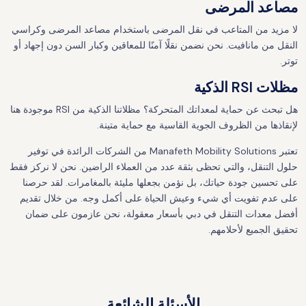
مصاعد المرضى
لا مزيد من المتاعب في نقل المرضى باستخدام مصاعد المرضى وكراسي
النقل من مانافيت. نحن نضمن نقلًا آمنًا للمعاقين وكبار السن دون إجهاد أو
توتر.
مظلات RSI الذكية
هل تبحث عن حماية لمعداتك المتحركة؟ مظلاتنا الذكية من RSI موجودة هنا
لإنقاذها من الظروف الجوية القاسية مع حماية متينة.
تعتبر Manafeth Mobility Solutions من الشركات الرائدة في توفير
حلول التنقل، والتي تحظى بثقة عدد من العملاء الراضين. نحن لا نركز فقط
على تحسين جودة حياتك، بل نؤمن بجعلها مليئة بالمغامرات. لقد حرصنا
على عدم تفويت أي شيء وعيش الحياة على أكمل وجه. من خلال تقديم
أفضل معدات التنقل في دبي بأسعار معقولة، نحن عازمون على ضمان
تحقيق الجميع لأحلامهم.
الأسئلة الشائعة