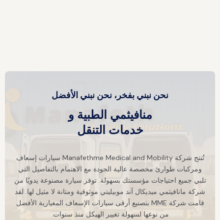
نحن نبني بفخر، نحن نبني الأفضل
منافيثمي الطبية و
خدمات التنقل
تُنتج شركة Manafethme Medical and Mobility سيارات إسعاف
ومركبات طوارئ مخصصة عالية الجودة مع الاهتمام بالتفاصيل التي
تلبي جميع احتياجات مؤسستك بسهولة. توفر سيارة مصنوعة يدويًا من
شركة مانافيثمي ميديكال آند موبيليتي موثوقية ومتانة لا مثيل لها. لقد
قامت شركة MME بتصنيع أرقى سيارات الإسعاف المعيارية الأفضل
من نوعها لسهولة تغيير الهيكل منذ سنوات.