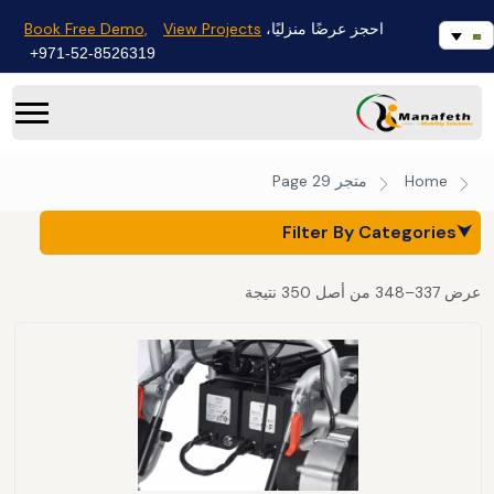
Book Free Demo,
View Projects
احجز عرضًا منزليًا،
971-52-8526319+
Home
متجر
Page 29
Filter By Categories
⮟
عرض 337–348 من أصل 350 نتيجة