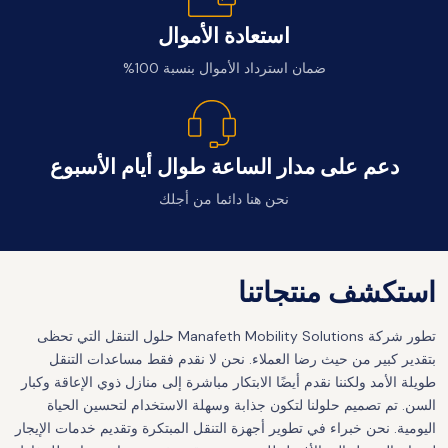
استعادة الأموال
ضمان استرداد الأموال بنسبة 100%
دعم على مدار الساعة طوال أيام الأسبوع
نحن هنا دائما من أجلك
استكشف منتجاتنا
تطور شركة Manafeth Mobility Solutions حلول التنقل التي تحظى
بتقدير كبير من حيث رضا العملاء. نحن لا نقدم فقط مساعدات التنقل
طويلة الأمد ولكننا نقدم أيضًا الابتكار مباشرة إلى منازل ذوي الإعاقة وكبار
السن. تم تصميم حلولنا لتكون جذابة وسهلة الاستخدام لتحسين الحياة
اليومية. نحن خبراء في تطوير أجهزة التنقل المبتكرة وتقديم خدمات الإيجار