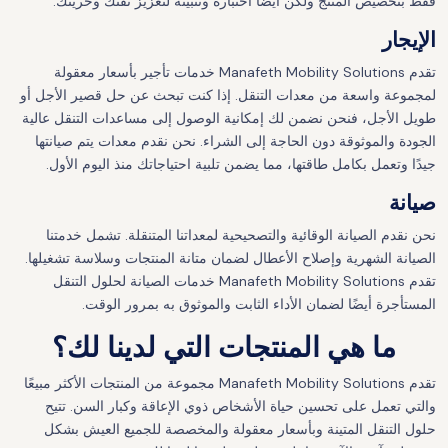
فقط بتخصيص المنتج ولكن أيضًا اختباره وتثبيته لتعزيز ثقتك وحريتك.
الإيجار
تقدم Manafeth Mobility Solutions خدمات تأجير بأسعار معقولة
لمجموعة واسعة من معدات التنقل. إذا كنت تبحث عن حل قصير الأجل أو
طويل الأجل، فنحن نضمن لك إمكانية الوصول إلى مساعدات التنقل عالية
الجودة والموثوقة دون الحاجة إلى الشراء. نحن نقدم معدات يتم صيانتها
جيدًا وتعمل بكامل طاقتها، مما يضمن تلبية احتياجاتك منذ اليوم الأول.
صيانة
نحن نقدم الصيانة الوقائية والتصحيحية لمعداتنا المتنقلة. تشمل خدمتنا
الصيانة الشهرية وإصلاح الأعطال لضمان متانة المنتجات وسلاسة تشغيلها.
تقدم Manafeth Mobility Solutions خدمات الصيانة لحلول التنقل
المستأجرة أيضًا لضمان الأداء الثابت والموثوق به بمرور الوقت.
ما هي المنتجات التي لدينا لك؟
تقدم Manafeth Mobility Solutions مجموعة من المنتجات الأكثر مبيعًا
والتي تعمل على تحسين حياة الأشخاص ذوي الإعاقة وكبار السن. تتيح
حلول التنقل المتينة وبأسعار معقولة والمخصصة للجميع العيش بشكل