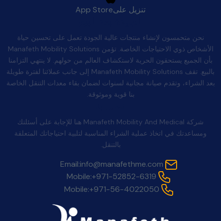
تنزيل على
App Store
الجودة بعد البيع
نحن متحمسون لإنشاء منتجات عالية الجودة تعمل على تحسين حياة
الأشخاص ذوي الاحتياجات الخاصة. تؤمن Manafeth Mobility Solutions
بأن الجميع يستحقون الحرية لاستكشاف العالم من حولهم. لا ينتهي التزامنا
بالبيع. تقف Manafeth Mobility Solutions إلى جانب عملائنا لفترة طويلة
بعد الشراء، وتقدم صيانة مجانية لسنوات لضمان بقاء معدات التنقل الخاصة
بنا قوية وموثوقة.
اتصل بنا
شركة Manafeth Mobility And Medical هنا للإجابة على أسئلتك
ومساعدتك في اتخاذ عملية الشراء المناسبة لتلبية احتياجاتك المتعلقة
بالتنقل.
Email:
info@manafethme.com
Mobile:
+971-52852-6319
Mobile:
+971-56-4022050