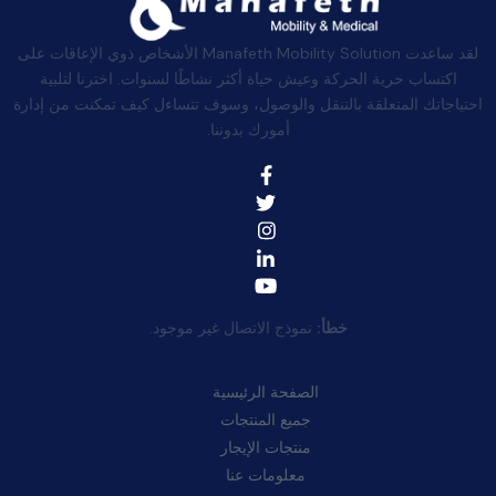
لقد ساعدت Manafeth Mobility Solution الأشخاص ذوي الإعاقات على
اكتساب حرية الحركة وعيش حياة أكثر نشاطًا لسنوات. اخترنا لتلبية
احتياجاتك المتعلقة بالتنقل والوصول، وسوف تتساءل كيف تمكنت من إدارة
أمورك بدوننا.
خطأ:
نموذج الاتصال غير موجود.
روابط سريعة:
الصفحة الرئيسية
جميع المنتجات
منتجات الإيجار
معلومات عنا