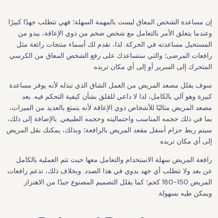
إن مساعدة الشخص المعاق ليست بالمهمة السهلة؛ فهي تتطلب جهدًا كبيرًا.
وعندما يتعلق الأمر بالتعامل مع شخص ضخم من ذوي الإعاقة، يبدو من
المستحيل مساعدته في الحركة. لذا، نقدم لك أسماء منتجات رائعة مثل
رافعات المرضى؛ والتي ستساعدك على رفع الشخص المعاق من الكرسي
المتحرك إلى السرير أو إلى أي مكان تريده.
سوف يقلل مصعد المريض من العمل الشاق الذي تبذله لأنه يوفر مساعدة
كبيرة وهو آلي بالكامل، لذا لا داعي للقلق بشأن كيفية التحكم فيه. يعد
مصعد المريض مثاليًا للأشخاص ذوي الإعاقة لأنه يتمتع بالعديد من الميزات،
بما في ذلك حجمه المناسب واحتماليته وحجمه الطبيعي. بالإضافة إلى ذلك،
سيتم ربط حزام أسفل مقعد المريض بالرافعة؛ وبذلك، يمكنك نقل المريض
إلى أي مكان تريده.
رافعة المريض سهلة الاستخدام والتعامل معها حيث تتم العملية بالكامل
عن بعد ولا تتطلب أي جهد يدوي في هذا الصدد. وبخلاف ذلك، تدعم رافعات
المريض 150-180 كجم؛ كما يقلل التصميم المصنوع جيدًا من الاهتزاز
ويمكن طيه بسهولة.