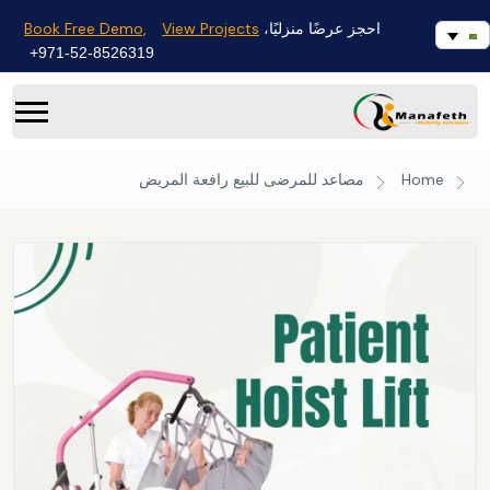
Book Free Demo,
View Projects
احجز عرضًا منزليًا،
971-52-8526319+
Home
مصاعد للمرضى للبيع
رافعة المريض