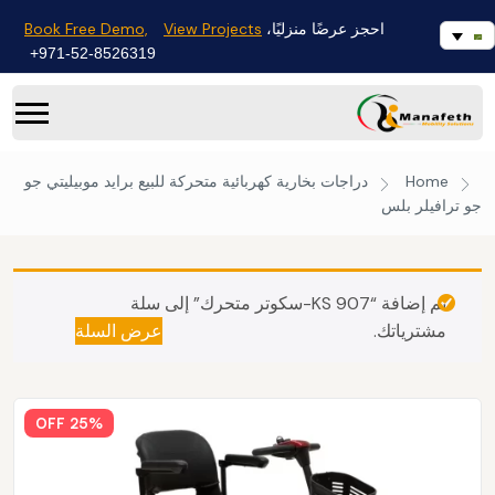
Book Free Demo,
View Projects
احجز عرضًا منزليًا،
971-52-8526319+
Home
دراجات بخارية كهربائية متحركة للبيع
برايد موبيليتي جو
جو ترافيلر بلس
تم إضافة “KS 907-سكوتر متحرك” إلى سلة
مشترياتك.
عرض السلة
25% OFF