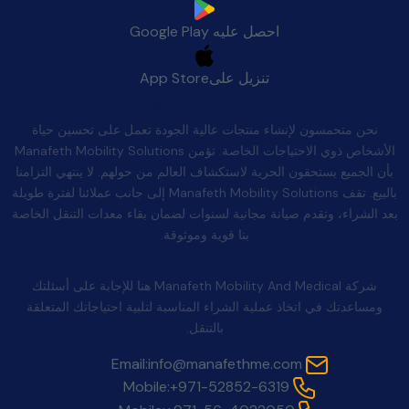
احصل عليه
Google Play
تنزيل على
App Store
الجودة بعد البيع
نحن متحمسون لإنشاء منتجات عالية الجودة تعمل على تحسين حياة
الأشخاص ذوي الاحتياجات الخاصة. تؤمن Manafeth Mobility Solutions
بأن الجميع يستحقون الحرية لاستكشاف العالم من حولهم. لا ينتهي التزامنا
بالبيع. تقف Manafeth Mobility Solutions إلى جانب عملائنا لفترة طويلة
بعد الشراء، وتقدم صيانة مجانية لسنوات لضمان بقاء معدات التنقل الخاصة
بنا قوية وموثوقة.
اتصل بنا
شركة Manafeth Mobility And Medical هنا للإجابة على أسئلتك
ومساعدتك في اتخاذ عملية الشراء المناسبة لتلبية احتياجاتك المتعلقة
بالتنقل.
Email:
info@manafethme.com
Mobile:
+971-52852-6319