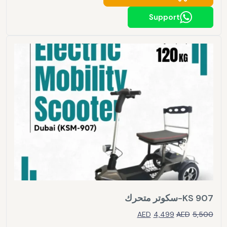
Support
KS 907-سكوتر متحرك
AED
4,499
AED
5,500