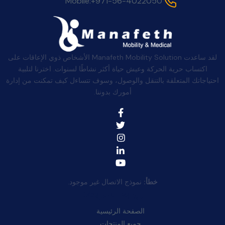
Mobile:
+971-56-4022050
لقد ساعدت Manafeth Mobility Solution الأشخاص ذوي الإعاقات على
اكتساب حرية الحركة وعيش حياة أكثر نشاطًا لسنوات. اخترنا لتلبية
احتياجاتك المتعلقة بالتنقل والوصول، وسوف تتساءل كيف تمكنت من إدارة
أمورك بدوننا.
خطأ:
نموذج الاتصال غير موجود.
روابط سريعة:
الصفحة الرئيسية
جميع المنتجات