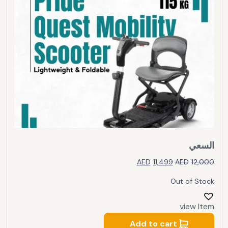
السعي
AED
11,499
AED
12,000
Out of Stock
view Item
Add to cart