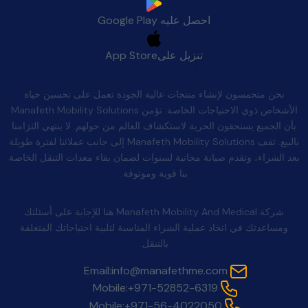
احصل عليه
Google Play
تنزيل على
App Store
الجودة بعد البيع
نحن متحمسون لإنشاء منتجات عالية الجودة تعمل على تحسين حياة
الأشخاص ذوي الاحتياجات الخاصة. تؤمن Manafeth Mobility Solutions
بأن الجميع يستحقون الحرية لاستكشاف العالم من حولهم. لا ينتهي التزامنا
بالبيع. تقف Manafeth Mobility Solutions إلى جانب عملائنا لفترة طويلة
بعد الشراء، وتقدم صيانة مجانية لسنوات لضمان بقاء معدات التنقل الخاصة
بنا قوية وموثوقة.
اتصل بنا
شركة Manafeth Mobility And Medical هنا للإجابة على أسئلتك
ومساعدتك في اتخاذ عملية الشراء المناسبة لتلبية احتياجاتك المتعلقة
بالتنقل.
Email:
info@manafethme.com
Mobile:
+971-52852-6319
Mobile:
+971-56-4022050