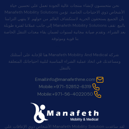
نحن متحمسون لإنشاء منتجات عالية الجودة تعمل على تحسين حياة
الأشخاص ذوي الاحتياجات الخاصة. تؤمن Manafeth Mobility Solutions
بأن الجميع يستحقون الحرية لاستكشاف العالم من حولهم. لا ينتهي التزامنا
بالبيع. تقف Manafeth Mobility Solutions إلى جانب عملائنا لفترة طويلة
بعد الشراء، وتقدم صيانة مجانية لسنوات لضمان بقاء معدات التنقل الخاصة
بنا قوية وموثوقة.
اتصل بنا
شركة Manafeth Mobility And Medical هنا للإجابة على أسئلتك
ومساعدتك في اتخاذ عملية الشراء المناسبة لتلبية احتياجاتك المتعلقة
بالتنقل.
Email:
info@manafethme.com
Mobile:
+971-52852-6319
Mobile:
+971-56-4022050
لقد ساعدت Manafeth Mobility Solution الأشخاص ذوي الإعاقات على