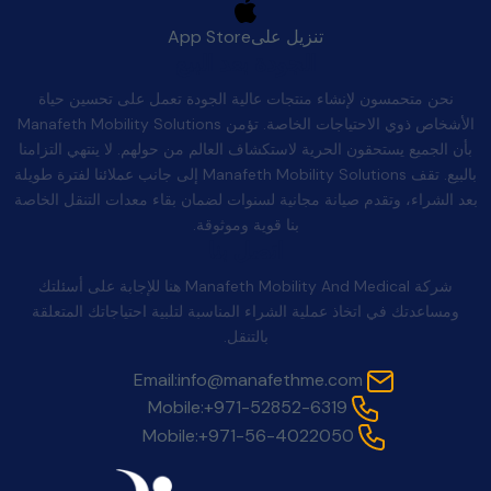
تنزيل على
App Store
الجودة بعد البيع
نحن متحمسون لإنشاء منتجات عالية الجودة تعمل على تحسين حياة
الأشخاص ذوي الاحتياجات الخاصة. تؤمن Manafeth Mobility Solutions
بأن الجميع يستحقون الحرية لاستكشاف العالم من حولهم. لا ينتهي التزامنا
بالبيع. تقف Manafeth Mobility Solutions إلى جانب عملائنا لفترة طويلة
بعد الشراء، وتقدم صيانة مجانية لسنوات لضمان بقاء معدات التنقل الخاصة
بنا قوية وموثوقة.
اتصل بنا
شركة Manafeth Mobility And Medical هنا للإجابة على أسئلتك
ومساعدتك في اتخاذ عملية الشراء المناسبة لتلبية احتياجاتك المتعلقة
بالتنقل.
Email:
info@manafethme.com
Mobile:
+971-52852-6319
Mobile:
+971-56-4022050