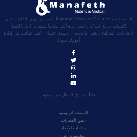
لقد ساعدت Manafeth Mobility Solution الأشخاص ذوي الإعاقات على
اكتساب حرية الحركة وعيش حياة أكثر نشاطًا لسنوات. اخترنا لتلبية
احتياجاتك المتعلقة بالتنقل والوصول، وسوف تتساءل كيف تمكنت من إدارة
أمورك بدوننا.
خطأ:
نموذج الاتصال غير موجود.
روابط سريعة:
الصفحة الرئيسية
جميع المنتجات
منتجات الإيجار
معلومات عنا