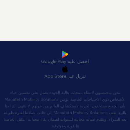
قم بتنزيل تطبيق Manafeth Mobile الآن
احصل عليه
Google Play
تنزيل على
App Store
الجودة بعد البيع
نحن متحمسون لإنشاء منتجات عالية الجودة تعمل على تحسين حياة
الأشخاص ذوي الاحتياجات الخاصة. تؤمن Manafeth Mobility Solutions
بأن الجميع يستحقون الحرية لاستكشاف العالم من حولهم. لا ينتهي التزامنا
بالبيع. تقف Manafeth Mobility Solutions إلى جانب عملائنا لفترة طويلة
بعد الشراء، وتقدم صيانة مجانية لسنوات لضمان بقاء معدات التنقل الخاصة
بنا قوية وموثوقة.