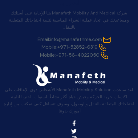
اتصل بنا
شركة Manafeth Mobility And Medical هنا للإجابة على أسئلتك
ومساعدتك في اتخاذ عملية الشراء المناسبة لتلبية احتياجاتك المتعلقة
بالتنقل.
Email:
info@manafethme.com
Mobile:
+971-52852-6319
Mobile:
+971-56-4022050
لقد ساعدت Manafeth Mobility Solution الأشخاص ذوي الإعاقات على
اكتساب حرية الحركة وعيش حياة أكثر نشاطًا لسنوات. اخترنا لتلبية
احتياجاتك المتعلقة بالتنقل والوصول، وسوف تتساءل كيف تمكنت من إدارة
أمورك بدوننا.