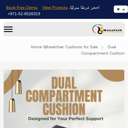
Book Free Demo,
View Projects
احجز عرضًا منزليًا،
971-52-8526319+
Home
Wheelchair Cushions for Sale
Dual
Compartment Cushion