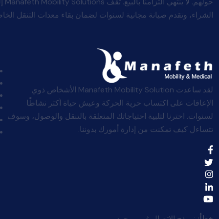
حولهم
الشراء، وتقدم صيانة مجانية لسنوات لضمان بقاء معدات التنقل الخاصة
لقد ساعدت Manafeth Mobility Solution الأشخاص ذوي
الإعاقات على اكتساب حرية الحركة وعيش حياة أكثر نشاطًا
لسنوات. اخترنا لتلبية احتياجاتك المتعلقة بالتنقل والوصول، وسوف
تتساءل كيف تمكنت من إدارة أمورك بدوننا.
خطأ:
نموذج الاتصال غير موجود.