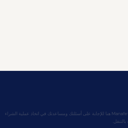
شركة Manafeth Mobility And Medical هنا للإجابة على أسئلتك ومساعدتك في اتخاذ عملية الشراء
بالتنقل.