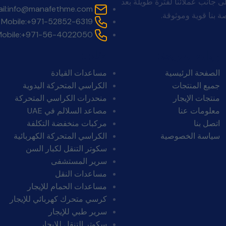
. لا ينتهي التزامنا بالبيع. تقف Manafeth Mobility Solutions إلى جانب عملائنا لفترة طويلة بعد
il:
info@manafethme.com
 بنا قوية وموثوقة.
Mobile:
+971-52852-6319
obile:
+971-56-4022050
روابط سريعة:
فئات:
الصفحة الرئيسية
مساعدات القيادة
جميع المنتجات
الكراسي المتحركة اليدوية
منتجات الإيجار
منحدرات الكراسي المتحركة
معلومات عنا
مصاعد السلالم في UAE
اتصل بنا
مركبات منخفضة التكلفة
سياسة الخصوصية
الكراسي المتحركة الكهربائية
سكوتر التنقل لكبار السن
سرير المستشفى
مساعدات النقل
مساعدات الحمام للإيجار
كرسي متحرك كهربائي للإيجار
سرير طبي للإيجار
سكوتر التنقل للإيجار