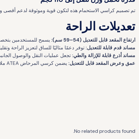
تم تصميم كراسي الاستحمام هذه لتكون قوية وموثوقة لدعم أقصى وزن يصل إلى 110 كجم لتناسب مجموعة وا
تعديلات الراحة
ارتفاع المقعد قابل للتعديل (54–59 سم):
يسمح للمستخدمين بتخصيص 
مساند قدم قابلة للتعديل:
توفر دعمًا مثاليًا للساق لتعزيز الراحة وتقلي
مساند أذرع قابلة للإزالة والطي:
تجعل عمليات النقل والوصول الجانبي
عمق وعرض المقعد قابل للتعديل:
يضمن كرسي المرحاض ATEA ملاءمة مخصصة لتوفير أقصى قدر من الراحة والدعم.
No related products found.