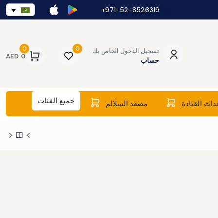
971-52-8526319+
0
0
تسجيل الدخول الخاص بك
AED
0
حساب
جميع الفئات
ات القيادة
مصعد السلالم