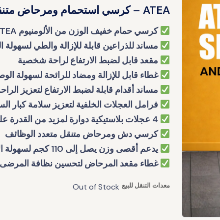
ATEA – كرسي استحمام ومرحاض متنقل
كرسي حمام خفيف الوزن من الألومنيوم ATEA
مساند للذراعين قابلة للإزالة والطي لسهولة ا
مقعد قابل لضبط الارتفاع لراحة شخصية
غطاء قابل للإزالة ومضاد للرائحة لسهولة ال
مساند أقدام قابلة لضبط الارتفاع لتعزيز الراح
فرامل العجلات الخلفية لتعزيز سلامة كبار ال
4 عجلات بلاستيكية دوارة لمزيد من القدرة على المناورة
كرسي دش ومرحاض متنقل متعدد الوظائف
يدعم أقصى وزن يصل إلى 110 كجم لسهولة الاستخدام
غطاء مقعد المرحاض لتحسين نظافة المرضى
معدات التنقل للبيع
Out of Stock