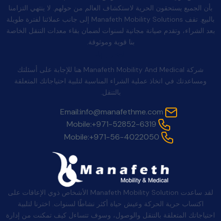
بأن الجميع يستحقون الحرية لاستكشاف العالم من حولهم. لا ينتهي التزامنا
بالبيع. تقف Manafeth Mobility Solutions إلى جانب عملائنا لفترة طويلة
بعد الشراء، وتقدم صيانة مجانية لسنوات لضمان بقاء معدات التنقل الخاصة
بنا قوية وموثوقة.
اتصل بنا
شركة Manafeth Mobility And Medical هنا للإجابة على أسئلتك
ومساعدتك في اتخاذ عملية الشراء المناسبة لتلبية احتياجاتك المتعلقة
بالتنقل.
Email:
info@manafethme.com
Mobile:
+971-52852-6319
Mobile:
+971-56-4022050
لقد ساعدت Manafeth Mobility Solution الأشخاص ذوي الإعاقات على
اكتساب حرية الحركة وعيش حياة أكثر نشاطًا لسنوات. اخترنا لتلبية
احتياجاتك المتعلقة بالتنقل والوصول، وسوف تتساءل كيف تمكنت من إدارة