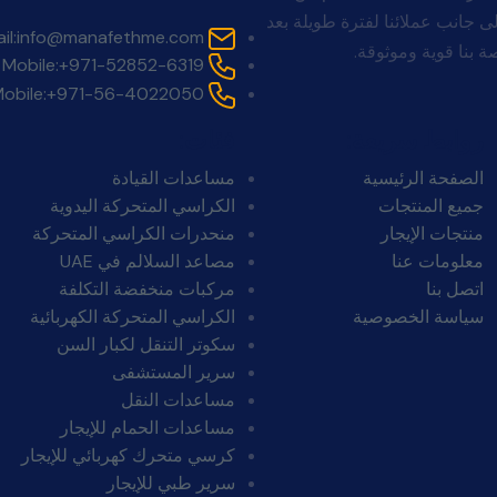
. لا ينتهي التزامنا بالبيع. تقف Manafeth Mobility Solutions إلى جانب عملائنا لفترة طويلة بعد
il:
info@manafethme.com
 بنا قوية وموثوقة.
Mobile:
+971-52852-6319
obile:
+971-56-4022050
روابط سريعة:
فئات:
الصفحة الرئيسية
مساعدات القيادة
جميع المنتجات
الكراسي المتحركة اليدوية
منتجات الإيجار
منحدرات الكراسي المتحركة
معلومات عنا
مصاعد السلالم في UAE
اتصل بنا
مركبات منخفضة التكلفة
سياسة الخصوصية
الكراسي المتحركة الكهربائية
سكوتر التنقل لكبار السن
سرير المستشفى
مساعدات النقل
مساعدات الحمام للإيجار
كرسي متحرك كهربائي للإيجار
سرير طبي للإيجار