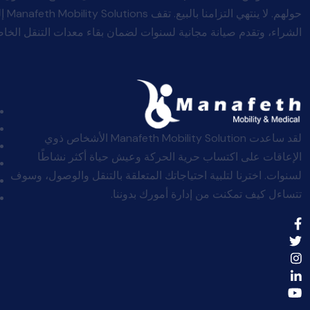
حولهم
الشراء، وتقدم صيانة مجانية لسنوات لضمان بقاء معدات التنقل الخاصة
لقد ساعدت Manafeth Mobility Solution الأشخاص ذوي
الإعاقات على اكتساب حرية الحركة وعيش حياة أكثر نشاطًا
لسنوات. اخترنا لتلبية احتياجاتك المتعلقة بالتنقل والوصول، وسوف
تتساءل كيف تمكنت من إدارة أمورك بدوننا.