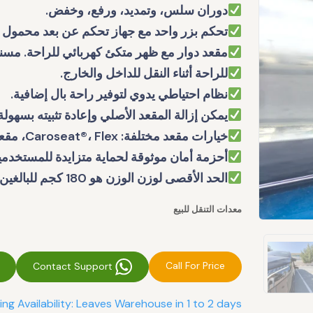
دوران سلس، وتمديد، ورفع، وخفض.
تحكم بزر واحد مع جهاز تحكم عن بعد محمول 
مقعد دوار مع ظهر متكئ كهربائي للراحة. مسن
للراحة أثناء النقل للداخل والخارج.
نظام احتياطي يدوي لتوفير راحة بال إضافية.
يمكن إزالة المقعد الأصلي وإعادة تثبيته بسهولة
خيارات مقعد مختلفة: Caroseat®، Flex، مقعد BEV، مقعد BIS.
أحزمة أمان موثوقة لحماية متزايدة للمستخدمي
الحد الأقصى لوزن الوزن هو 180 كجم للبالغين والأطفال.
معدات التنقل للبيع
Call For Price
Contact Support
ing Availability: Leaves Warehouse in 1 to 2 days