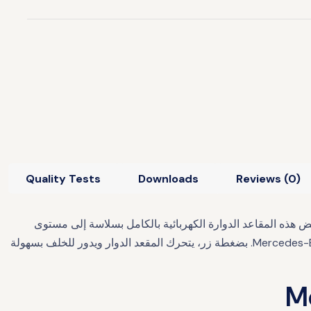
Quality Tests
Downloads
Reviews (0)
د دوارة موثوقة. تنخفض هذه المقاعد الدوارة الكهربائية بالكامل بسلاسة إلى مستوى
مثالي للنقل من وإلى الكرسي المتحرك. تتوافق رافعات المقاعد الدوارة لدينا مع وضعيات السائق والراكب والصف الأوسط في Mercedes-Benz V250. بضغطة زر، يتحرك المقعد الدوار ويدور للخلف بسهولة