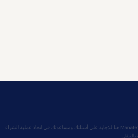
شركة Manafeth Mobility And Medical هنا للإجابة على أسئلتك ومساعدتك في اتخاذ عملية الشراء
بالتنقل.