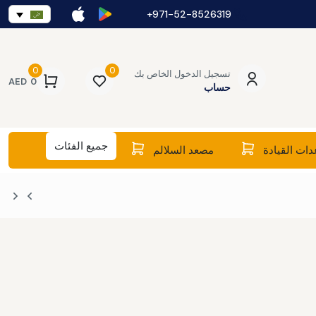
971-52-8526319+
0
0
تسجيل الدخول الخاص بك
AED
0
حساب
جميع الفئات
ات القيادة
مصعد السلالم