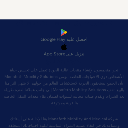
قم بتنزيل تطبيق Manafeth Mobile الآن
احصل عليه
Google Play
تنزيل على
App Store
الجودة بعد البيع
نحن متحمسون لإنشاء منتجات عالية الجودة تعمل على تحسين حياة
الأشخاص ذوي الاحتياجات الخاصة. تؤمن Manafeth Mobility Solutions
بأن الجميع يستحقون الحرية لاستكشاف العالم من حولهم. لا ينتهي التزامنا
بالبيع. تقف Manafeth Mobility Solutions إلى جانب عملائنا لفترة طويلة
بعد الشراء، وتقدم صيانة مجانية لسنوات لضمان بقاء معدات التنقل الخاصة
بنا قوية وموثوقة.
اتصل بنا
شركة Manafeth Mobility And Medical هنا للإجابة على أسئلتك
ومساعدتك في اتخاذ عملية الشراء المناسبة لتلبية احتياجاتك المتعلقة