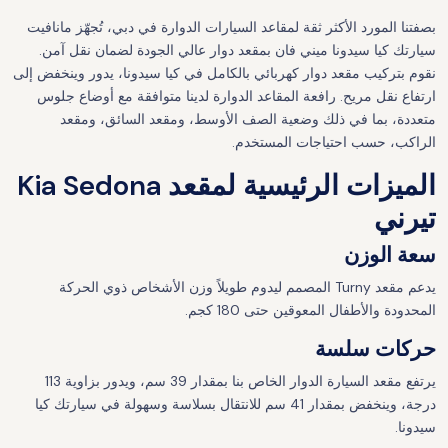
بصفتنا المورد الأكثر ثقة لمقاعد السيارات الدوارة في دبي، تُجهّز مانافيت
سيارتك كيا سيدونا ميني فان بمقعد دوار عالي الجودة لضمان نقل آمن.
نقوم بتركيب مقعد دوار كهربائي بالكامل في كيا سيدونا، يدور وينخفض إلى
ارتفاع نقل مريح. رافعة المقاعد الدوارة لدينا متوافقة مع أوضاع جلوس
متعددة، بما في ذلك وضعية الصف الأوسط، ومقعد السائق، ومقعد
الراكب، حسب احتياجات المستخدم.
الميزات الرئيسية لمقعد Kia Sedona
تيرني
سعة الوزن
يدعم مقعد Turny المصمم ليدوم طويلاً وزن الأشخاص ذوي الحركة
المحدودة والأطفال المعوقين حتى 180 كجم.
حركات سلسة
يرتفع مقعد السيارة الدوار الخاص بنا بمقدار 39 سم، ويدور بزاوية 113
درجة، وينخفض بمقدار 41 سم للانتقال بسلاسة وسهولة في سيارتك كيا
سيدونا.