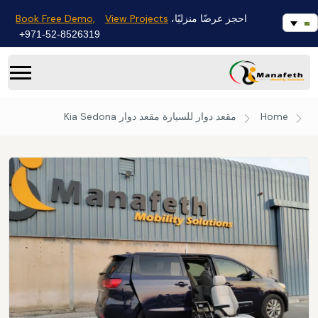
Book Free Demo,
View Projects
احجز عرضًا منزليًا،
971-52-8526319+
Home
مقعد دوار للسيارة
مقعد دوار Kia Sedona