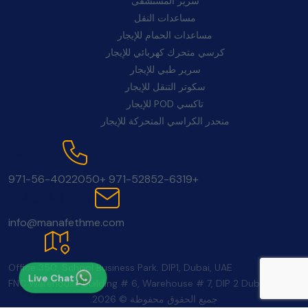
سرير المستشفى
مساعدات النقل
مساعدات الحمام للإيجار
كرسي متحرك كهربائي للإيجار
سرير طبي للإيجار
سكوتر التنقل للإيجار
تاكسي POD للإيجار
منحدر الكراسي المتحركة للإيجار
اتصل بنا:
+971-56-4022050
+971-52852-6319
بريد إلكتروني:
info@manafethme.com
موقع:
Office 350, School Business Park. DIP1, Dubai, UAE
Live Chat
FNC Warehouse building # 6, Warehouse # 7, DIP 2 Dubai UAE
جميع الحقوق محفوظة © 2026.