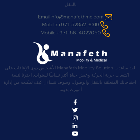
بالتنقل.
Email:
info@manafethme.com
Mobile:
+971-52852-6319
Mobile:
+971-56-4022050
لقد ساعدت Manafeth Mobility Solution الأشخاص ذوي الإعاقات على
اكتساب حرية الحركة وعيش حياة أكثر نشاطًا لسنوات. اخترنا لتلبية
احتياجاتك المتعلقة بالتنقل والوصول، وسوف تتساءل كيف تمكنت من إدارة
أمورك بدوننا.