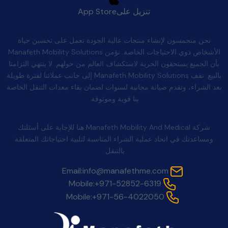
تنزيل على
App Store
الجودة بعد البيع
نحن متحمسون لإنشاء منتجات عالية الجودة تعمل على تحسين حياة
الأشخاص ذوي الاحتياجات الخاصة. تؤمن Manafeth Mobility Solutions
بأن الجميع يستحقون الحرية لاستكشاف العالم من حولهم. لا ينتهي التزامنا
بالبيع. تقف Manafeth Mobility Solutions إلى جانب عملائنا لفترة طويلة
بعد الشراء، وتقدم صيانة مجانية لسنوات لضمان بقاء معدات التنقل الخاصة
بنا قوية وموثوقة.
اتصل بنا
شركة Manafeth Mobility And Medical هنا للإجابة على أسئلتك
ومساعدتك في اتخاذ عملية الشراء المناسبة لتلبية احتياجاتك المتعلقة
بالتنقل.
Email:
info@manafethme.com
Mobile:
+971-52852-6319
Mobile:
+971-56-4022050