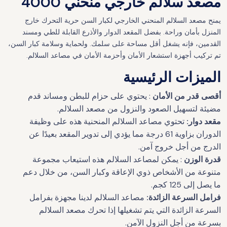
مصعد سلالم خارجي منحني 4000
يمنح مصعد السلالم المنحني الخارجي لكبار السن حرية التحرك خارج
المنزل بأمان وراحة. بفضل المقعد الدوار والأذرع القابلة للطي ومسند
القدمين، فإنه يشغل أقل مساحة على سلمك. ولحماية وسلامة كبار السن،
تم تركيب أجهزة استشعار الأمان وأحزمة الأمان في مصاعد السلالم.
الميزات الرئيسية
أقصى قدر من الأمان
: يحتوي على
حزام للبطن
ومساند قدم
مضيئة لتسهيل الصعود والنزول من مصعد السلالم.
مقعد دوار:
تحتوي مصاعد السلالم المنحنية هذه على وظيفة
الدوران بزاوية 61 درجة مما يؤدي إلى تدوير المقعد بعيدًا عن
الدرج من أجل خروج آمن.
قدرة الوزن
: يمكن لمصاعد السلالم هذه استيعاب مجموعة
متنوعة من الأشخاص ذوي الإعاقة وكبار السن، من خلال دعم
ما يصل إلى 125 كجم.
فرامل السرعة الزائدة:
مصاعد السلالم لدينا مجهزة بفرامل
السرعة الزائدة التي يتم تشغيلها إذا تحرك مصعد السلالم
بسرعة من أجل النزول الآمن.