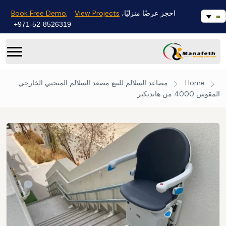
Book Free Demo,
View Projects
احجز عرضًا منزليًا،
971-52-8526319+
Home
مصاعد السلالم للبيع
مصعد السلالم المنحني الخارجي
المقوس 4000 من هانديكير