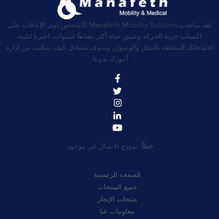
لقد ساعدت Manafeth Mobility Solution الأشخاص ذوي الإعاقات على
اكتساب حرية الحركة وعيش حياة أكثر نشاطًا لسنوات. اخترنا لتلبية
احتياجاتك المتعلقة بالتنقل والوصول، وسوف تتساءل كيف تمكنت من إدارة
أمورك بدوننا.
خطأ:
نموذج الاتصال غير موجود.
روابط سريعة:
الصفحة الرئيسية
جميع المنتجات
منتجات الإيجار
معلومات عنا