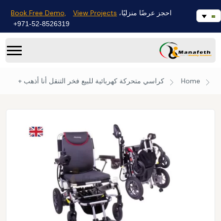
Book Free Demo,
View Projects
احجز عرضًا منزليًا،
971-52-8526319+
Home
كراسي متحركة كهربائية للبيع
فخر التنقل أنا أذهب +