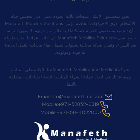
الجودة بعد البيع
نحن متحمسون لإنشاء منتجات عالية الجودة تعمل على تحسين حياة
الأشخاص ذوي الاحتياجات الخاصة. تؤمن Manafeth Mobility Solutions
بأن الجميع يستحقون الحرية لاستكشاف العالم من حولهم. لا ينتهي التزامنا
بالبيع. تقف Manafeth Mobility Solutions إلى جانب عملائنا لفترة طويلة
بعد الشراء، وتقدم صيانة مجانية لسنوات لضمان بقاء معدات التنقل الخاصة
بنا قوية وموثوقة.
اتصل بنا
شركة Manafeth Mobility And Medical هنا للإجابة على أسئلتك
ومساعدتك في اتخاذ عملية الشراء المناسبة لتلبية احتياجاتك المتعلقة
بالتنقل.
Email:
info@manafethme.com
Mobile:
+971-52852-6319
Mobile:
+971-56-4022050