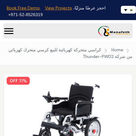
Book Free Demo,
View Projects
احجز عرضًا منزليًا،
971-52-8526319+
Home
كراسي متحركة كهربائية للبيع
كرسي متحرك كهربائي
من شركة Thunder-PW02
11% OFF