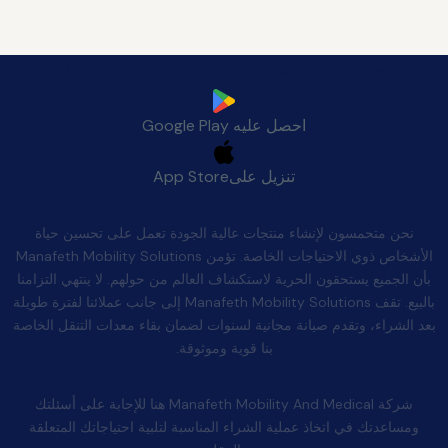
قم بتنزيل تطبيق Manafeth Mobile الآن
احصل عليه
Google Play
تنزيل على
App Store
الجودة بعد البيع
نحن متحمسون لإنشاء منتجات عالية الجودة تعمل على تحسين حياة
الأشخاص ذوي الاحتياجات الخاصة. تؤمن Manafeth Mobility Solutions
بأن الجميع يستحقون الحرية لاستكشاف العالم من حولهم. لا ينتهي التزامنا
بالبيع. تقف Manafeth Mobility Solutions إلى جانب عملائنا لفترة طويلة
بعد الشراء، وتقدم صيانة مجانية لسنوات لضمان بقاء معدات التنقل الخاصة
بنا قوية وموثوقة.
اتصل بنا
شركة Manafeth Mobility And Medical هنا للإجابة على أسئلتك
ومساعدتك في اتخاذ عملية الشراء المناسبة لتلبية احتياجاتك المتعلقة