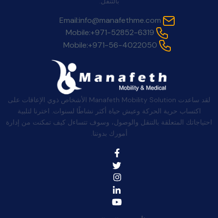
بالتنقل.
Email:
info@manafethme.com
Mobile:
+971-52852-6319
Mobile:
+971-56-4022050
لقد ساعدت Manafeth Mobility Solution الأشخاص ذوي الإعاقات على
اكتساب حرية الحركة وعيش حياة أكثر نشاطًا لسنوات. اخترنا لتلبية
احتياجاتك المتعلقة بالتنقل والوصول، وسوف تتساءل كيف تمكنت من إدارة
أمورك بدوننا.