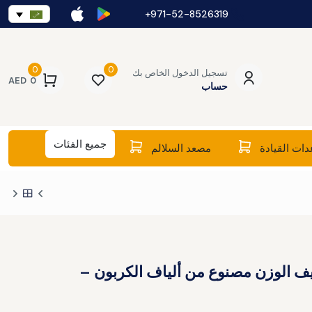
971-52-8526319+
0
0
تسجيل الدخول الخاص بك
AED
0
حساب
جميع الفئات
ات القيادة
مصعد السلالم
 الوزن مصنوع من ألياف الكربون –