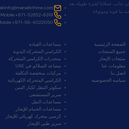
. لا ينتهي التزامنا بالبيع. تقف Manafeth Mobility Solutions إلى جانب عملائنا لفترة طويلة بعد
il:
info@manafethme.com
 بنا قوية وموثوقة.
Mobile:
+971-52852-6319
obile:
+971-56-4022050
روابط سريعة:
فئات:
الصفحة الرئيسية
مساعدات القيادة
جميع المنتجات
الكراسي المتحركة اليدوية
منتجات الإيجار
منحدرات الكراسي المتحركة
معلومات عنا
مصاعد السلالم في UAE
اتصل بنا
مركبات منخفضة التكلفة
سياسة الخصوصية
الكراسي المتحركة الكهربائية
سكوتر التنقل لكبار السن
سرير المستشفى
مساعدات النقل
مساعدات الحمام للإيجار
كرسي متحرك كهربائي للإيجار
سرير طبي للإيجار