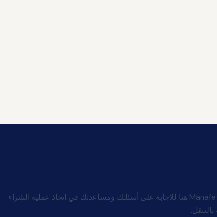
شركة Manafeth Mobility And Medical هنا للإجابة على أسئلتك ومساعدتك في اتخاذ عملية الشراء
بالتنقل.