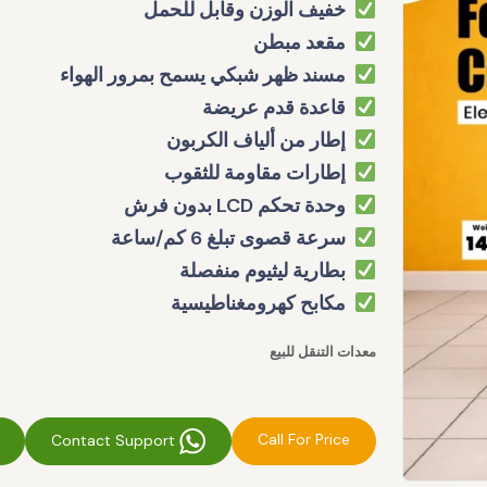
خفيف الوزن وقابل للحمل
مقعد مبطن
مسند ظهر شبكي يسمح بمرور الهواء
قاعدة قدم عريضة
إطار من ألياف الكربون
إطارات مقاومة للثقوب
وحدة تحكم LCD بدون فرش
سرعة قصوى تبلغ 6 كم/ساعة
بطارية ليثيوم منفصلة
مكابح كهرومغناطيسية
معدات التنقل للبيع
Call For Price
Contact Support