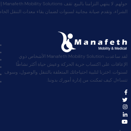
حولهم
الشراء، وتقدم صيانة مجانية لسنوات لضمان بقاء معدات التنقل الخاصة
لقد ساعدت Manafeth Mobility Solution الأشخاص ذوي
الإعاقات على اكتساب حرية الحركة وعيش حياة أكثر نشاطًا
لسنوات. اخترنا لتلبية احتياجاتك المتعلقة بالتنقل والوصول، وسوف
تتساءل كيف تمكنت من إدارة أمورك بدوننا.