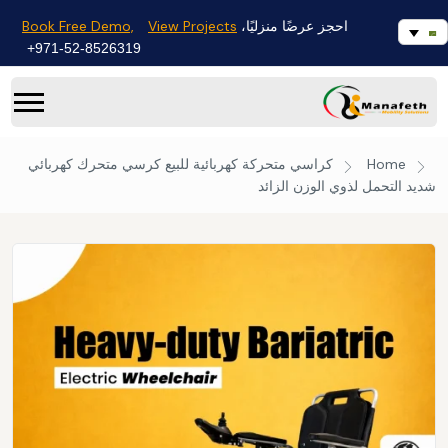
Book Free Demo,
View Projects
احجز عرضًا منزليًا،
971-52-8526319+
Home
كراسي متحركة كهربائية للبيع
كرسي متحرك كهربائي
شديد التحمل لذوي الوزن الزائد