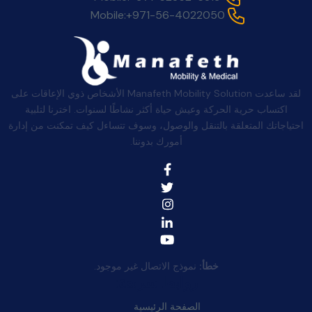
Mobile:
+971-56-4022050
لقد ساعدت Manafeth Mobility Solution الأشخاص ذوي الإعاقات على
اكتساب حرية الحركة وعيش حياة أكثر نشاطًا لسنوات. اخترنا لتلبية
احتياجاتك المتعلقة بالتنقل والوصول، وسوف تتساءل كيف تمكنت من إدارة
أمورك بدوننا.
خطأ:
نموذج الاتصال غير موجود.
روابط سريعة:
الصفحة الرئيسية