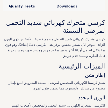
Quality Tests
Downloads
كرسي متحرك كهربائي شديد التحمل
لمرضى السمنة
كرسي متحرك كهربائي شديد التحمل مصمم خصيصًا للأشخاص ذوي الوزن
الزائد، متوفر الآن بسعر مخفض. يوفر هذا الكرسي دعمًا إضافيًا، وهو قوي
بما يكفي لتحمل أوزانًا أكبر. يتميز بمقعد مريح ومسند ظهر، ومسند ذراع
قابل للطي، ومسند قدم عريض.
الميزات الرئيسية
إطار متين
يتميز كرسينا الكهربائي المخصص لمرضى السمنة المعروض للبيع بإطار
مصنوع من سبائك الألومنيوم، مما يضمن طول عمره.
الوزن المحدد
الكرسي المتحرك الكهربائي شديد التحمل والمخصص لأصحاب الهمم