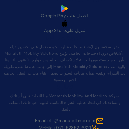
احصل عليه
Google Play
تنزيل على
App Store
الجودة بعد البيع
نحن متحمسون لإنشاء منتجات عالية الجودة تعمل على تحسين حياة
الأشخاص ذوي الاحتياجات الخاصة. تؤمن Manafeth Mobility Solutions
بأن الجميع يستحقون الحرية لاستكشاف العالم من حولهم. لا ينتهي التزامنا
بالبيع. تقف Manafeth Mobility Solutions إلى جانب عملائنا لفترة طويلة
بعد الشراء، وتقدم صيانة مجانية لسنوات لضمان بقاء معدات التنقل الخاصة
بنا قوية وموثوقة.
اتصل بنا
شركة Manafeth Mobility And Medical هنا للإجابة على أسئلتك
ومساعدتك في اتخاذ عملية الشراء المناسبة لتلبية احتياجاتك المتعلقة
بالتنقل.
Email:
info@manafethme.com
Mobile:
+971-52852-6319