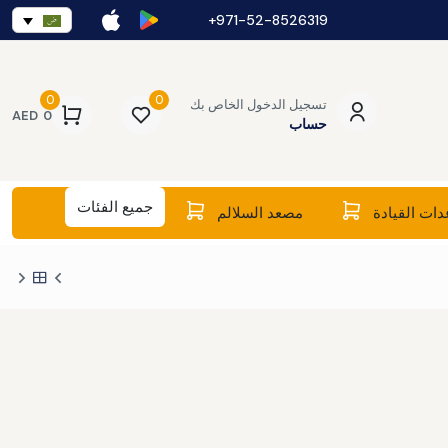
971-52-8526319+
0
0
تسجيل الدخول الخاص بك
AED
0
حساب
جميع الفئات
ات القيادة
مصعد السلالم