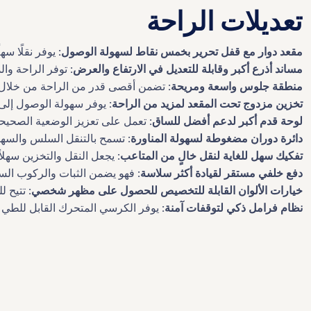
تعديلات الراحة
مقعد دوار مع قفل تحرير بخمس نقاط لسهولة الوصول:
يوفر نقلًا سه
مساند أذرع أكبر وقابلة للتعديل في الارتفاع والعرض:
توفر الراحة وا
منطقة جلوس واسعة ومريحة:
تضمن أقصى قدر من الراحة من خلال ت
تخزين مزدوج تحت المقعد لمزيد من الراحة:
يوفر سهولة الوصول إلى 
لوحة قدم أكبر لدعم أفضل للساق:
تعمل على تعزيز الوضعية الصحيحة و
دائرة دوران مضغوطة لسهولة المناورة:
تسمح بالتنقل السلس والسهل 
تفكيك سهل للغاية لنقل خالٍ من المتاعب:
يجعل النقل والتخزين سهلاً 
دفع خلفي مستقر لقيادة أكثر سلاسة:
فهو يضمن الثبات والركوب السل
خيارات الألوان القابلة للتخصيص للحصول على مظهر شخصي:
تتيح ل
نظام فرامل ذكي لتوقفات آمنة:
يوفر الكرسي المتحرك القابل للطي خف