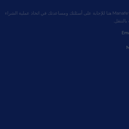
شركة Manafeth Mobility And Medical هنا للإجابة على أسئلتك ومساعدتك في اتخاذ عملية الشراء
بالتنقل.
Ema
M