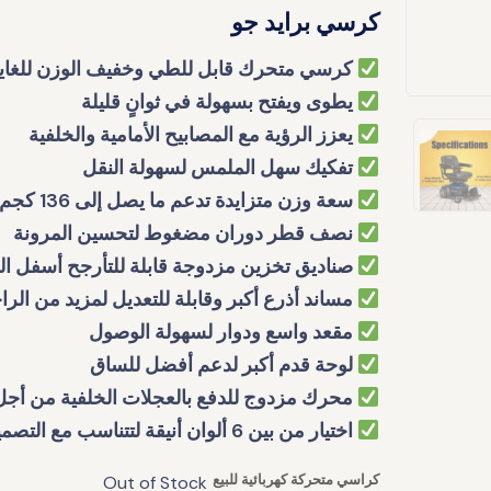
كرسي برايد جو
كرسي متحرك قابل للطي وخفيف الوزن للغاية
يطوى ويفتح بسهولة في ثوانٍ قليلة
يعزز الرؤية مع المصابيح الأمامية والخلفية
تفكيك سهل الملمس لسهولة النقل
سعة وزن متزايدة تدعم ما يصل إلى 136 كجم
نصف قطر دوران مضغوط لتحسين المرونة
صناديق تخزين مزدوجة قابلة للتأرجح أسفل ال
مساند أذرع أكبر وقابلة للتعديل لمزيد من الرا
مقعد واسع ودوار لسهولة الوصول
لوحة قدم أكبر لدعم أفضل للساق
محرك مزدوج للدفع بالعجلات الخلفية من أجل 
اختيار من بين 6 ألوان أنيقة لتتناسب مع التصميم الداخلي
كراسي متحركة كهربائية للبيع
Out of Stock