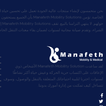
الجودة بعد البيع
نحن متحمسون لإنشاء منتجات عالية الجودة تعمل على تحسين حياة ا
الخاصة. تؤمن afeth Mobility Solutions
حولهم
الشراء، وتقدم صيانة مجانية لسنوات لضمان بقاء معدات التنقل الخاصة
لقد ساعدت Manafeth Mobility Solution الأشخاص ذوي
الإعاقات على اكتساب حرية الحركة وعيش حياة أكثر نشاطًا
لسنوات. اخترنا لتلبية احتياجاتك المتعلقة بالتنقل والوصول، وسوف
تتساءل كيف تمكنت من إدارة أمورك بدوننا.