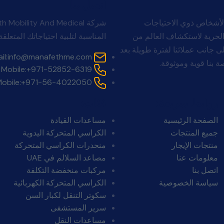
اتصل بنا
لأشخاص ذوي الاحتياجات
Man بأن الجميع يستحقون الحرية لاستكشاف العالم من
المناسبة لتلبية احتياجاتك المتعلقة 
. لا ينتهي التزامنا بالبيع. تقف Manafeth Mobility Solutions إلى جانب عملائنا لفترة طويلة بعد
il:
info@manafethme.com
 بنا قوية وموثوقة.
Mobile:
+971-52852-6319
obile:
+971-56-4022050
روابط سريعة:
فئات:
الصفحة الرئيسية
مساعدات القيادة
جميع المنتجات
الكراسي المتحركة اليدوية
منتجات الإيجار
منحدرات الكراسي المتحركة
معلومات عنا
مصاعد السلالم في UAE
اتصل بنا
مركبات منخفضة التكلفة
سياسة الخصوصية
الكراسي المتحركة الكهربائية
سكوتر التنقل لكبار السن
سرير المستشفى
مساعدات النقل