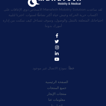
لقد ساعدت Manafeth Mobility Solution الأشخاص ذوي الإعاقات على
اكتساب حرية الحركة وعيش حياة أكثر نشاطًا لسنوات. اخترنا لتلبية
احتياجاتك المتعلقة بالتنقل والوصول، وسوف تتساءل كيف تمكنت من إدارة
أمورك بدوننا.
خطأ:
نموذج الاتصال غير موجود.
روابط سريعة:
الصفحة الرئيسية
جميع المنتجات
منتجات الإيجار
معلومات عنا
اتصل بنا