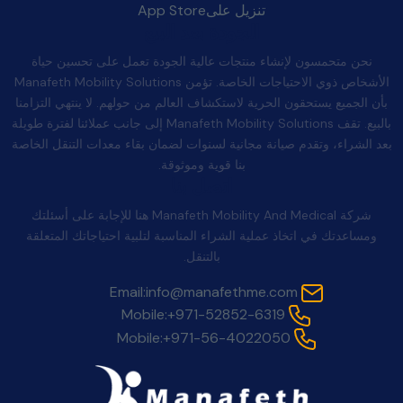
تنزيل على
App Store
الجودة بعد البيع
نحن متحمسون لإنشاء منتجات عالية الجودة تعمل على تحسين حياة
الأشخاص ذوي الاحتياجات الخاصة. تؤمن Manafeth Mobility Solutions
بأن الجميع يستحقون الحرية لاستكشاف العالم من حولهم. لا ينتهي التزامنا
بالبيع. تقف Manafeth Mobility Solutions إلى جانب عملائنا لفترة طويلة
بعد الشراء، وتقدم صيانة مجانية لسنوات لضمان بقاء معدات التنقل الخاصة
بنا قوية وموثوقة.
اتصل بنا
شركة Manafeth Mobility And Medical هنا للإجابة على أسئلتك
ومساعدتك في اتخاذ عملية الشراء المناسبة لتلبية احتياجاتك المتعلقة
بالتنقل.
Email:
info@manafethme.com
Mobile:
+971-52852-6319
Mobile:
+971-56-4022050