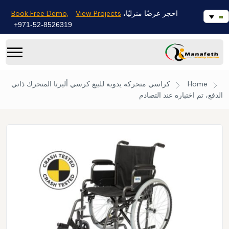
Book Free Demo,
View Projects
احجز عرضًا منزليًا،
971-52-8526319+
Home
كراسي متحركة يدوية للبيع
كرسي أليرتا المتحرك ذاتي
الدفع، تم اختباره عند التصادم