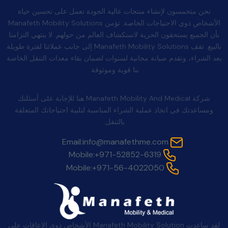
نحن متحمسون لإنشاء منتجات عالية الجودة تعمل على تحسين حياة
الأشخاص ذوي الاحتياجات الخاصة. تؤمن Manafeth Mobility Solutions
بأن الجميع يستحقون الحرية لاستكشاف العالم من حولهم. لا ينتهي التزامنا
بالبيع. تقف Manafeth Mobility Solutions إلى جانب عملائنا لفترة طويلة
بعد الشراء، وتقدم صيانة مجانية لسنوات لضمان بقاء معدات التنقل الخاصة
بنا قوية وموثوقة.
اتصل بنا
شركة Manafeth Mobility And Medical هنا للإجابة على أسئلتك
ومساعدتك في اتخاذ عملية الشراء المناسبة لتلبية احتياجاتك المتعلقة
بالتنقل.
Email:
info@manafethme.com
Mobile:
+971-52852-6319
Mobile:
+971-56-4022050
لقد ساعدت Manafeth Mobility Solution الأشخاص ذوي الإعاقات على