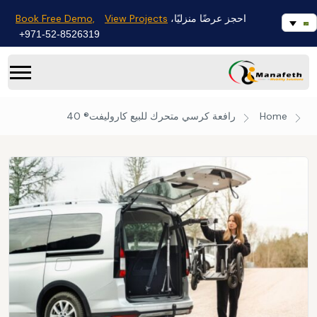
Book Free Demo,
View Projects
احجز عرضًا منزليًا،
971-52-8526319+
Home
رافعة كرسي متحرك للبيع
كاروليفت® 40