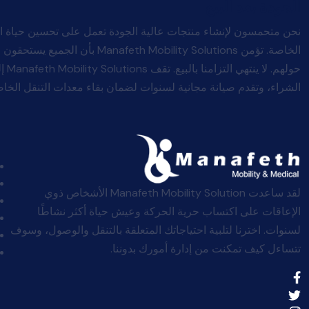
الجودة بعد البيع
نحن متحمسون لإنشاء منتجات عالية الجودة تعمل على تحسين حياة ا
الخاصة. تؤمن afeth Mobility Solutions
حولهم
الشراء، وتقدم صيانة مجانية لسنوات لضمان بقاء معدات التنقل الخاصة
لقد ساعدت Manafeth Mobility Solution الأشخاص ذوي
الإعاقات على اكتساب حرية الحركة وعيش حياة أكثر نشاطًا
لسنوات. اخترنا لتلبية احتياجاتك المتعلقة بالتنقل والوصول، وسوف
تتساءل كيف تمكنت من إدارة أمورك بدوننا.