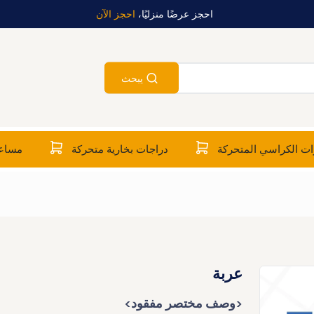
احجز عرضًا منزليًا،
احجز الآن
يبحث
ت الكراسي المتحركة
دراجات بخارية متحركة
مساعد
عربة
<وصف مختصر مفقود>