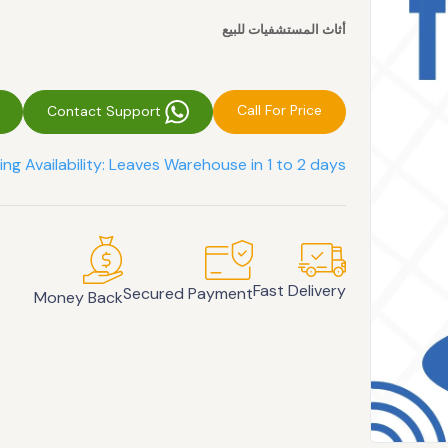
أثاث المستشفيات للبيع
Call For Price
Contact Support
ing Availability: Leaves Warehouse in 1 to 2 days
Fast Delivery
Secured Payment
Money Back