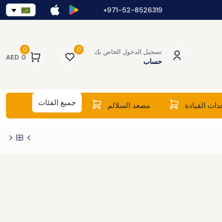
971-52-8526319+
0
0
تسجيل الدخول الخاص بك
AED
0
حساب
جميع الفئات
ات القيادة
مصعد السلالم