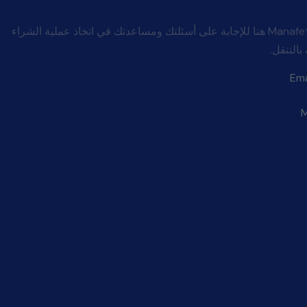
شركة Manafeth Mobility And Medical هنا للإجابة على أسئلتك ومساعدتك في اتخاذ عملية الشراء
بالتنقل.
Ema
M