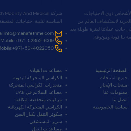
اتصل بنا
لأشخاص ذوي الاحتياجات
Man بأن الجميع يستحقون الحرية لاستكشاف العالم من
المناسبة لتلبية احتياجاتك المتعلقة 
. لا ينتهي التزامنا بالبيع. تقف Manafeth Mobility Solutions إلى جانب عملائنا لفترة طويلة بعد
il:
info@manafethme.com
 بنا قوية وموثوقة.
Mobile:
+971-52852-6319
obile:
+971-56-4022050
روابط سريعة:
فئات:
الصفحة الرئيسية
مساعدات القيادة
جميع المنتجات
الكراسي المتحركة اليدوية
منتجات الإيجار
منحدرات الكراسي المتحركة
معلومات عنا
مصاعد السلالم في UAE
اتصل بنا
مركبات منخفضة التكلفة
سياسة الخصوصية
الكراسي المتحركة الكهربائية
سكوتر التنقل لكبار السن
سرير المستشفى
مساعدات النقل