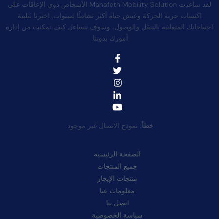
لقد ساعدت Manafeth Mobility Solution الأشخاص ذوي الإعاقات على
اكتساب حرية الحركة وعيش حياة أكثر نشاطًا لسنوات. اخترنا لتلبية
احتياجاتك المتعلقة بالتنقل والوصول، وسوف تتساءل كيف تمكنت من إدارة
أمورك بدوننا.
خطأ:
نموذج الاتصال غير موجود.
روابط سريعة:
الصفحة الرئيسية
جميع المنتجات
منتجات الإيجار
معلومات عنا
اتصل بنا
سياسة الخصوصية