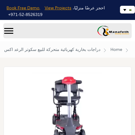
Book Free Demo,
View Projects
احجز عرضًا منزليًا،
971-52-8526319+
Home
دراجات بخارية كهربائية متحركة للبيع
سكوتر الرعد اكس