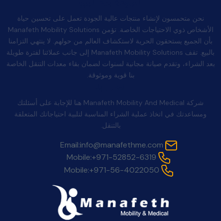
الجودة بعد البيع
نحن متحمسون لإنشاء منتجات عالية الجودة تعمل على تحسين حياة
الأشخاص ذوي الاحتياجات الخاصة. تؤمن Manafeth Mobility Solutions
بأن الجميع يستحقون الحرية لاستكشاف العالم من حولهم. لا ينتهي التزامنا
بالبيع. تقف Manafeth Mobility Solutions إلى جانب عملائنا لفترة طويلة
بعد الشراء، وتقدم صيانة مجانية لسنوات لضمان بقاء معدات التنقل الخاصة
بنا قوية وموثوقة.
اتصل بنا
شركة Manafeth Mobility And Medical هنا للإجابة على أسئلتك
ومساعدتك في اتخاذ عملية الشراء المناسبة لتلبية احتياجاتك المتعلقة
بالتنقل.
Email:
info@manafethme.com
Mobile:
+971-52852-6319
Mobile:
+971-56-4022050