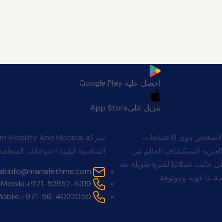
احصل عليه
Google Play
تنزيل على
App Store
اتصل بنا
لأشخاص ذوي الاحتياجات
Man بأن الجميع يستحقون الحرية لاستكشاف العالم من
المناسبة لتلبية احتياجاتك المتعلقة 
. لا ينتهي التزامنا بالبيع. تقف Manafeth Mobility Solutions إلى جانب عملائنا لفترة طويلة بعد
il:
info@manafethme.com
 بنا قوية وموثوقة.
Mobile:
+971-52852-6319
obile:
+971-56-4022050
روابط سريعة:
فئات: