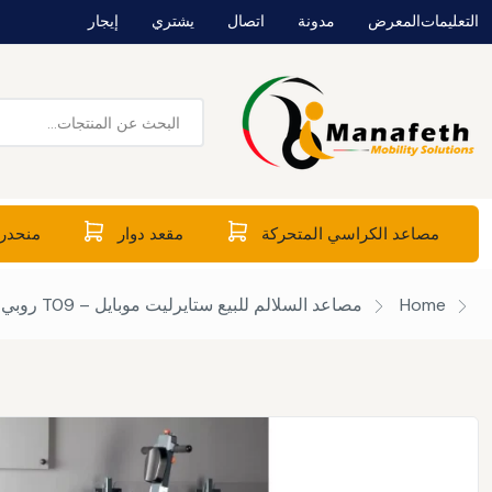
التعليمات
المعرض
مدونة
اتصال
يشتري
إيجار
مصاعد الكراسي المتحركة
مقعد دوار
منحدرا
Home
مصاعد السلالم للبيع
ستايرليت موبايل – T09 روبي