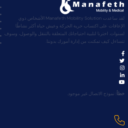
لقد ساعدت Manafeth Mobility Solution الأشخاص ذوي
الإعاقات على اكتساب حرية الحركة وعيش حياة أكثر نشاطًا
لسنوات. اخترنا لتلبية احتياجاتك المتعلقة بالتنقل والوصول، وسوف
تتساءل كيف تمكنت من إدارة أمورك بدوننا.
خطأ:
نموذج الاتصال غير موجود.
اتصل بنا: