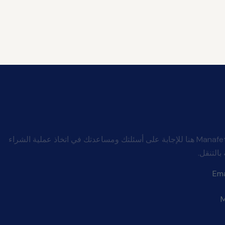
شركة Manafeth Mobility And Medical هنا للإجابة على أسئلتك ومساعدتك في اتخاذ عملية الشراء
بالتنقل.
Ema
M