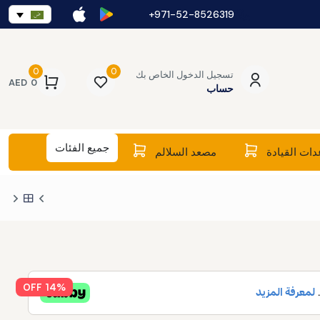
971-52-8526319+
0
0
تسجيل الدخول الخاص بك
AED
0
حساب
جميع الفئات
ات القيادة
مصعد السلالم
14% OFF