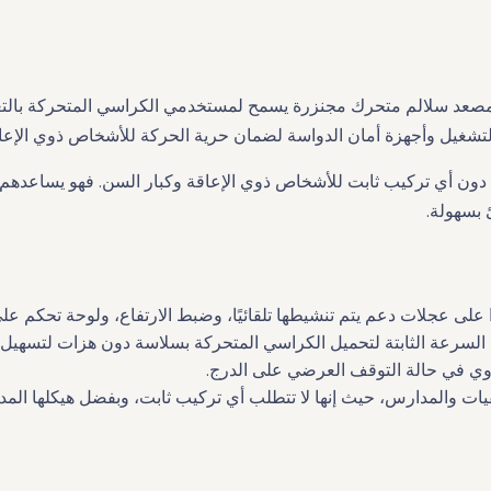
لسلالم المتحرك هذا من Manafeth Mobility Solutions هو مصعد سلالم متحرك مجنزرة يسمح لمستخدمي
لتشغيل وأجهزة أمان الدواسة لضمان حرية الحركة للأشخاص ذوي الإعاق
T09 صعودًا آمنًا وسهلاً للسلالم دون أي تركيب ثابت للأشخاص ذوي الإعاقة وكبار السن
 بسهولة.
على عجلات دعم يتم تنشيطها تلقائيًا، وضبط الارتفاع، ولوحة تحكم عل
يزة السرعة الثابتة لتحميل الكراسي المتحركة بسلاسة دون هزات لتسهيل
وي في حالة التوقف العرضي على الدرج.
يات والمدارس، حيث إنها لا تتطلب أي تركيب ثابت، وبفضل هيكلها المدمج