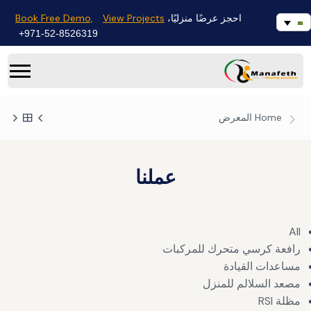
Book Free Demo,
View Projects
احجز عرضًا منزليًا،
971-52-8526319+
Home
المعرض
عملنا
All
رافعة كرسي متحرك للمركبات
مساعدات القيادة
مصعد السلالم للمنزل
مظلة RSI