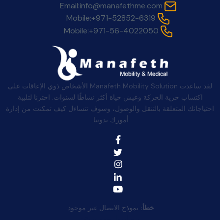
Email:
info@manafethme.com
Mobile:
+971-52852-6319
Mobile:
+971-56-4022050
لقد ساعدت Manafeth Mobility Solution الأشخاص ذوي الإعاقات على
اكتساب حرية الحركة وعيش حياة أكثر نشاطًا لسنوات. اخترنا لتلبية
احتياجاتك المتعلقة بالتنقل والوصول، وسوف تتساءل كيف تمكنت من إدارة
أمورك بدوننا.
خطأ:
نموذج الاتصال غير موجود.
روابط سريعة: