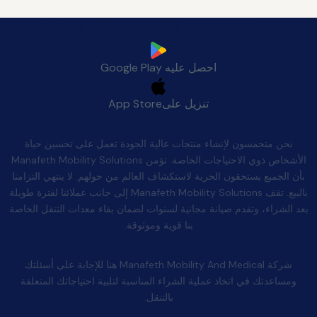
قم بتنزيل تطبيق Manafeth Mobile الآن
احصل عليه
Google Play
تنزيل على
App Store
الجودة بعد البيع
نحن متحمسون لإنشاء منتجات عالية الجودة تعمل على تحسين حياة
الأشخاص ذوي الاحتياجات الخاصة. تؤمن Manafeth Mobility Solutions
بأن الجميع يستحقون الحرية لاستكشاف العالم من حولهم. لا ينتهي التزامنا
بالبيع. تقف Manafeth Mobility Solutions إلى جانب عملائنا لفترة طويلة
بعد الشراء، وتقدم صيانة مجانية لسنوات لضمان بقاء معدات التنقل الخاصة
بنا قوية وموثوقة.
اتصل بنا
شركة Manafeth Mobility And Medical هنا للإجابة على أسئلتك
ومساعدتك في اتخاذ عملية الشراء المناسبة لتلبية احتياجاتك المتعلقة
بالتنقل.