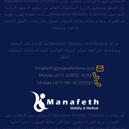
الأشخاص ذوي الاحتياجات الخاصة. تؤمن Manafeth Mobility Solutions
بأن الجميع يستحقون الحرية لاستكشاف العالم من حولهم. لا ينتهي التزامنا
بالبيع. تقف Manafeth Mobility Solutions إلى جانب عملائنا لفترة طويلة
بعد الشراء، وتقدم صيانة مجانية لسنوات لضمان بقاء معدات التنقل الخاصة
بنا قوية وموثوقة.
اتصل بنا
شركة Manafeth Mobility And Medical هنا للإجابة على أسئلتك
ومساعدتك في اتخاذ عملية الشراء المناسبة لتلبية احتياجاتك المتعلقة
بالتنقل.
Email:
info@manafethme.com
Mobile:
+971-52852-6319
Mobile:
+971-56-4022050
لقد ساعدت Manafeth Mobility Solution الأشخاص ذوي الإعاقات على
اكتساب حرية الحركة وعيش حياة أكثر نشاطًا لسنوات. اخترنا لتلبية
احتياجاتك المتعلقة بالتنقل والوصول، وسوف تتساءل كيف تمكنت من إدارة